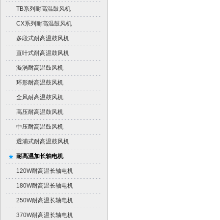
TB系列耐高温鼓风机
CX系列耐高温鼓风机
多段式耐高温鼓风机
直叶式耐高温鼓风机
漩涡耐高温鼓风机
环形耐高温鼓风机
全风耐高温鼓风机
高压耐高温鼓风机
中压耐高温鼓风机
透浦式耐高温鼓风机
耐高温加长轴电机
120W耐高温长轴电机
180W耐高温长轴电机
250W耐高温长轴电机
370W耐高温长轴电机