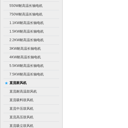
550W耐高温长轴电机
750W耐高温长轴电机
1.1KW耐高温长轴电机
1.5KW耐高温长轴电机
2.2KW耐高温长轴电机
3KW耐高温长轴电机
4KW耐高温长轴电机
5.5KW耐高温长轴电机
7.5KW耐高温长轴电机
直流鼓风机
直流耐高温鼓风机
直流吸料鼓风机
直流中压鼓风机
直流高压鼓风机
直流吸尘鼓风机