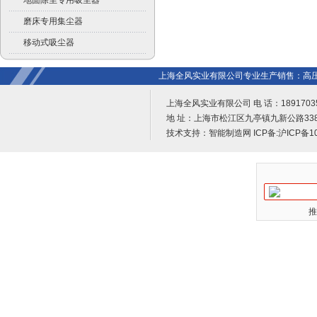
地面除尘专用吸尘器
磨床专用集尘器
移动式吸尘器
上海全风实业有限公司专业生产销售：高压
上海全风实业有限公司 电 话：18917035482
地 址：上海市松江区九亭镇九新公路338号
技术支持：
智能制造网
ICP备:
沪ICP备10
推