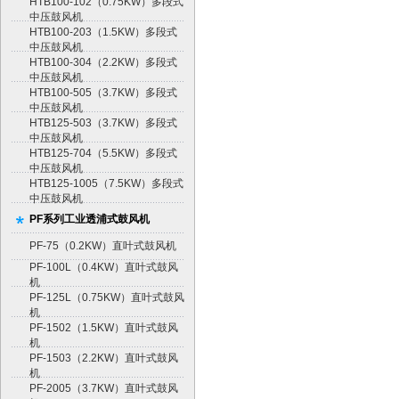
HTB100-102（0.75KW）多段式
中压鼓风机
HTB100-203（1.5KW）多段式
中压鼓风机
HTB100-304（2.2KW）多段式
中压鼓风机
HTB100-505（3.7KW）多段式
中压鼓风机
HTB125-503（3.7KW）多段式
中压鼓风机
HTB125-704（5.5KW）多段式
中压鼓风机
HTB125-1005（7.5KW）多段式
中压鼓风机
PF系列工业透浦式鼓风机
PF-75（0.2KW）直叶式鼓风机
PF-100L（0.4KW）直叶式鼓风
机
PF-125L（0.75KW）直叶式鼓风
机
PF-1502（1.5KW）直叶式鼓风
机
PF-1503（2.2KW）直叶式鼓风
机
PF-2005（3.7KW）直叶式鼓风