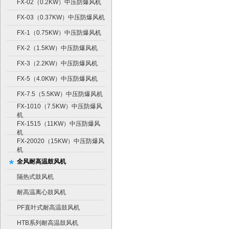
FX-02（0.2KW）中压防爆风机
FX-03（0.37KW）中压防爆风机
FX-1（0.75KW）中压防爆风机
FX-2（1.5KW）中压防爆风机
FX-3（2.2KW）中压防爆风机
FX-5（4.0KW）中压防爆风机
FX-7.5（5.5KW）中压防爆风机
FX-1010（7.5KW）中压防爆风
机
FX-1515（11KW）中压防爆风
机
FX-20020（15KW）中压防爆风
机
全风耐高温鼓风机
隔热式鼓风机
耐高温离心鼓风机
PF直叶式耐高温鼓风机
HTB系列耐高温鼓风机