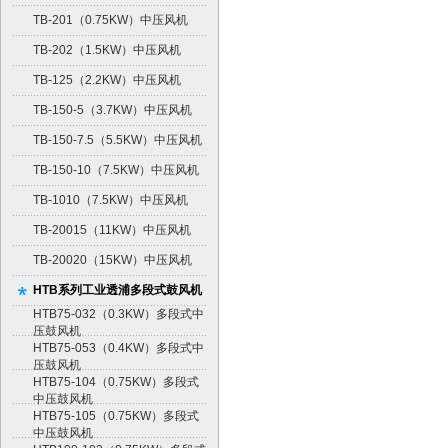
TB-201（0.75KW）中压风机
TB-202（1.5KW）中压风机
TB-125（2.2KW）中压风机
TB-150-5（3.7KW）中压风机
TB-150-7.5（5.5KW）中压风机
TB-150-10（7.5KW）中压风机
TB-1010（7.5KW）中压风机
TB-20015（11KW）中压风机
TB-20020（15KW）中压风机
HTB系列工业透浦多段式鼓风机
HTB75-032（0.3KW）多段式中
压鼓风机
HTB75-053（0.4KW）多段式中
压鼓风机
HTB75-104（0.75KW）多段式
中压鼓风机
HTB75-105（0.75KW）多段式
中压鼓风机