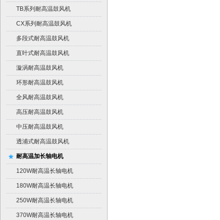
TB系列耐高温鼓风机
CX系列耐高温鼓风机
多段式耐高温鼓风机
直叶式耐高温鼓风机
漩涡耐高温鼓风机
环形耐高温鼓风机
全风耐高温鼓风机
高压耐高温鼓风机
中压耐高温鼓风机
透浦式耐高温鼓风机
耐高温加长轴电机
120W耐高温长轴电机
180W耐高温长轴电机
250W耐高温长轴电机
370W耐高温长轴电机