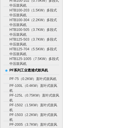
HTB100-102（0.75KW）多段式
中压鼓风机
HTB100-203（1.5KW）多段式
中压鼓风机
HTB100-304（2.2KW）多段式
中压鼓风机
HTB100-505（3.7KW）多段式
中压鼓风机
HTB125-503（3.7KW）多段式
中压鼓风机
HTB125-704（5.5KW）多段式
中压鼓风机
HTB125-1005（7.5KW）多段式
中压鼓风机
PF系列工业透浦式鼓风机
PF-75（0.2KW）直叶式鼓风机
PF-100L（0.4KW）直叶式鼓风
机
PF-125L（0.75KW）直叶式鼓风
机
PF-1502（1.5KW）直叶式鼓风
机
PF-1503（2.2KW）直叶式鼓风
机
PF-2005（3.7KW）直叶式鼓风