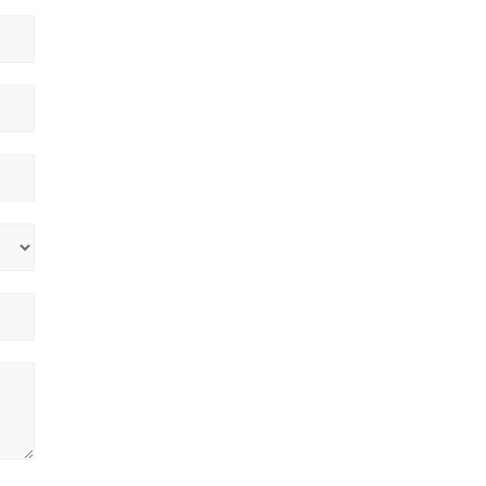
特殊防爆旋涡气泵生产
厂家
变频防爆耐高温鼓风机