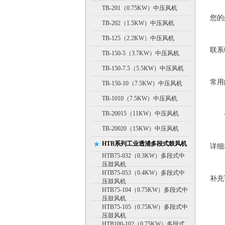
TB-201（0.75KW）中压风机
您的
TB-202（1.5KW）中压风机
TB-125（2.2KW）中压风机
联系
TB-150-5（3.7KW）中压风机
TB-150-7.5（5.5KW）中压风机
常用
TB-150-10（7.5KW）中压风机
TB-1010（7.5KW）中压风机
TB-20015（11KW）中压风机
TB-20020（15KW）中压风机
HTB系列工业透浦多段式鼓风机
详细
HTB75-032（0.3KW）多段式中
压鼓风机
HTB75-053（0.4KW）多段式中
补充
压鼓风机
HTB75-104（0.75KW）多段式中
压鼓风机
HTB75-105（0.75KW）多段式中
压鼓风机
HTB100-102（0.75KW）多段式