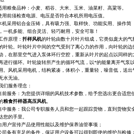
Hz
.适用粮食品种：小麦、稻谷、大米、玉米、油菜籽、高粱等。
.使用前须检查电源、电压是否符合本机所用电压值。
.本机采用铝合金压铸，具有吸力强、取样快、功能实用、操作简
，一机多能、组合灵活、轻巧耐用，安全可靠！
作原理：
扦样风机
的叶轮由数十片叶片组成，它类似庞大的气
的叶轮。叶轮叶片中间的空气受到了离心力的作用，向叶轮的边
动，在那里空气进入泵体环行空腔，重新从叶片的起点以同样的
再进行循环。叶轮旋转所产生的循环气流，以*的能量离开气泵
用。风机采用电机，结构紧凑，体积小，重量轻，噪音低，送出
无水无油。
们服务理念：
.售前服务：为您提供详细的风机技术参数，给予您选出更合适您
的
粮食扦样器高压风机
。
.售中服务：我公司专职服务人员和您一起跟踪货物，直到货物安
达您的手里。
:向用户宣传产品使用性能以及维护保养油管事项；
:公司备有充足的备件，保证用户设备可以得到即使的维护与检修