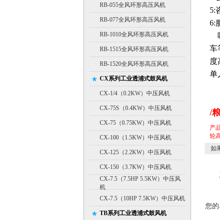
RB-055全风环形高压风机
5
RB-077全风环形高压风机
6
RB-1010全风环形高压风机
吸
车
RB-1515全风环形高压风机
度
RB-1520全风环形高压风机
单
CX系列工业透浦式鼓风机
CX-1/4（0.2KW）中压风机
CX-75S（0.4KW）中压风机
/
CX-75（0.75KW）中压风机
产
轮
CX-100（1.5KW）中压风机
如果
CX-125（2.2KW）中压风机
CX-150（3.7KW）中压风机
CX-7.5（7.5HP 5.5KW）中压风
机
CX-7.5（10HP 7.5KW）中压风机
您的
TB系列工业透浦式鼓风机