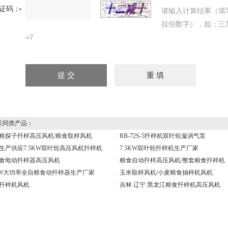
证码：
请输入计算结果（填
拉伯数字），如：三
=7
同类产品：
粮探子扦样高压风机/粮食取样风机
RB-72S-5扦样机双叶轮漩涡气泵
生产供应7.5KW双叶轮高压风机扦样机
7.5KW双叶轮扦样机生产厂家
食电动扦样器高压风机
粮食自动扦样高压风机/整套粮食扦样机
KW大功率全自粮食动扦样器生产厂家
玉米取样风机/小麦粮食抽样机风机
扦样机风机
吉林 辽宁 黑龙江粮食扦样机高压风机