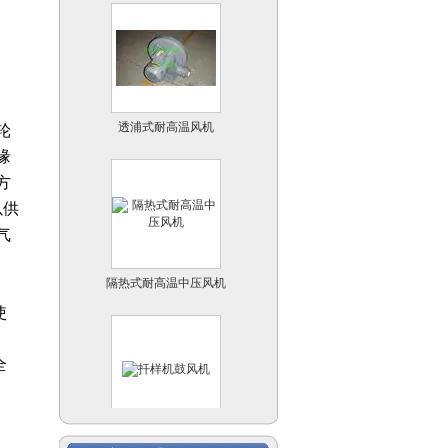
透浦式耐高温风机
轮
缘
方
以供
气
隔热式耐高温中压风机
使
全
扦样机鼓风机
；