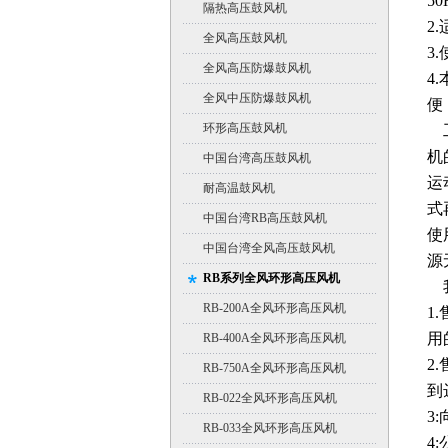
50
隔热高压鼓风机
2
全风高压鼓风机
3
全风高压防爆鼓风机
4
全风中压防爆鼓风机
便
环形高压鼓风机
工
机
中国台湾高压鼓风机
运
耐高温鼓风机
式
中国台湾RB高压鼓风机
使
中国台湾全风高压鼓风机
源
RB系列全风环形高压风机
我
RB-200A全风环形高压风机
1
用
RB-400A全风环形高压风机
2
RB-750A全风环形高压风机
到
RB-022全风环形高压风机
3
RB-033全风环形高压风机
4