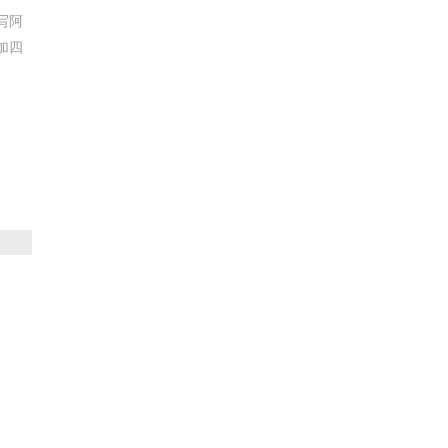
11KW大功率全自粮食
写阿
动扦样器生产厂家
加四
防爆耐高温风机
透浦式耐高温风机