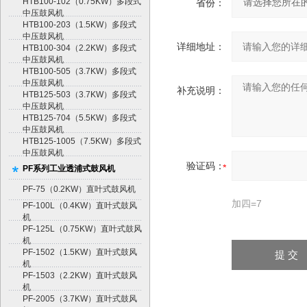
HTB100-102（0.75KW）多段式
省份：
中压鼓风机
HTB100-203（1.5KW）多段式
中压鼓风机
详细地址：
HTB100-304（2.2KW）多段式
中压鼓风机
HTB100-505（3.7KW）多段式
中压鼓风机
补充说明：
HTB125-503（3.7KW）多段式
中压鼓风机
HTB125-704（5.5KW）多段式
中压鼓风机
HTB125-1005（7.5KW）多段式
中压鼓风机
验证码：
PF系列工业透浦式鼓风机
PF-75（0.2KW）直叶式鼓风机
加四=7
PF-100L（0.4KW）直叶式鼓风
机
PF-125L（0.75KW）直叶式鼓风
机
PF-1502（1.5KW）直叶式鼓风
机
PF-1503（2.2KW）直叶式鼓风
机
PF-2005（3.7KW）直叶式鼓风