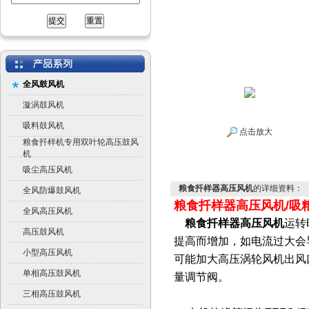
全风鼓风机
漩涡鼓风机
吸料鼓风机
点击放大
粮食扦样机专用双叶轮高压鼓风
机
吸尘高压风机
粮食扦样器高压风机
的详细资料：
全风防爆鼓风机
粮食扦样器高压风机
/
全风高压风机
粮食扦样器高压风机
运转
高压鼓风机
提高而增加，如电流过大会
小型高压风机
可能加大高压涡轮风机出风
单相高压鼓风机
量调节阀。
三相高压鼓风机