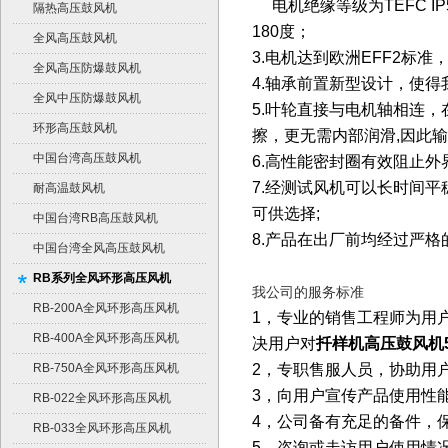
电机绝缘等级为TEFC 
隔热高压鼓风机
180度；
全风高压鼓风机
3.电机达到欧洲EFF2标准
全风高压防爆鼓风机
4.
轴承
前置新型设计，使得
全风中压防爆鼓风机
5.叶轮直接与
电机
轴相连，
环形高压鼓风机
擦，更无需内部润滑,因此输
中国台湾高压鼓风机
6.高性能密封圈有效阻止外
7.经测试风机可以长时间
耐高温鼓风机
可供选择;
中国台湾RB高压鼓风机
8.产品在出厂前均经过严
中国台湾全风高压鼓风机
RB系列全风环形高压风机
我公司的服务标准
RB-200A全风环形高压风机
1，专业的销售工程师为用
RB-400A全风环形高压风机
决用户对
扦样机高压鼓风机5
RB-750A全风环形高压风机
2，专职售服人员，协助用
3，向用户宣传产品使用性
RB-022全风环形高压风机
4，公司备有充足的备件，
RB-033全风环形高压风机
5，咨询或走访用户使用情