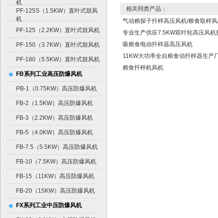
机
相关同类产品：
PF-125S（1.5KW）直叶式鼓风
机
气动粮探子扦样高压风机/粮食取样风
PF-125（2.2KW）直叶式鼓风机
专业生产供应7.5KW双叶轮高压风机
吸粮食电动扦样器高压风机
PF-150（3.7KW）直叶式鼓风机
11KW大功率全自粮食动扦样器生产
PF-180（5.5KW）直叶式鼓风机
粮食扦样机风机
FB系列工业高压防爆风机
PB-1（0.75KW）高压防爆风机
FB-2（1.5KW）高压防爆风机
FB-3（2.2KW）高压防爆风机
FB-5（4.0KW）高压防爆风机
FB-7.5（5.5KW）高压防爆风机
FB-10（7.5KW）高压防爆风机
FB-15（11KW）高压防爆风机
FB-20（15KW）高压防爆风机
FX系列工业中压防爆风机