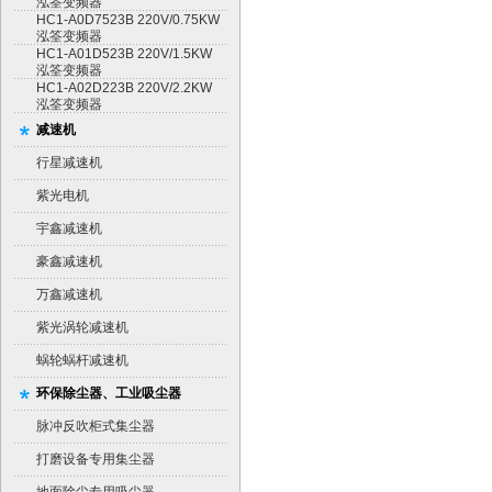
泓筌变频器
HC1-A0D7523B 220V/0.75KW
泓筌变频器
HC1-A01D523B 220V/1.5KW
泓筌变频器
HC1-A02D223B 220V/2.2KW
泓筌变频器
减速机
行星减速机
紫光电机
宇鑫减速机
豪鑫减速机
万鑫减速机
紫光涡轮减速机
蜗轮蜗杆减速机
环保除尘器、工业吸尘器
脉冲反吹柜式集尘器
打磨设备专用集尘器