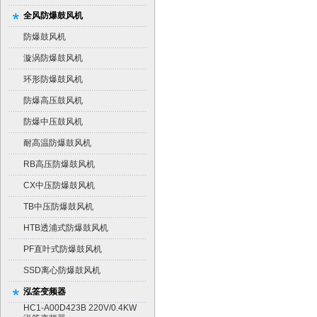
全风防爆鼓风机
防爆鼓风机
漩涡防爆鼓风机
环形防爆鼓风机
防爆高压鼓风机
防爆中压鼓风机
耐高温防爆鼓风机
RB高压防爆鼓风机
CX中压防爆鼓风机
TB中压防爆鼓风机
HTB透浦式防爆鼓风机
PF直叶式防爆鼓风机
SSD离心防爆鼓风机
泓筌变频器
HC1-A00D423B 220V/0.4KW