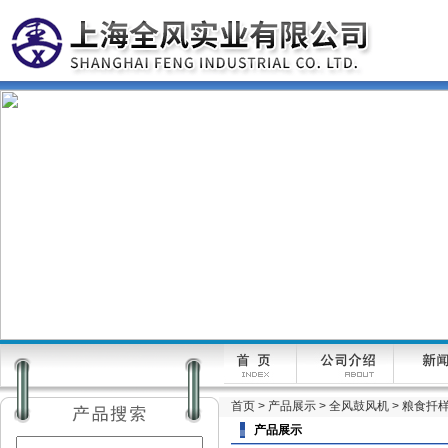
首页
>
产品展示
>
全风鼓风机
>
粮食扦
产品展示