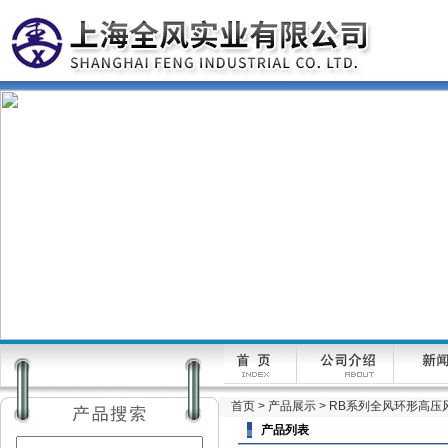
首页
>
产品展示
>
RB系列全风环形高压
产品列表