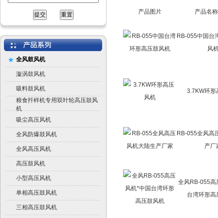
产品图片
产品名称
RB-055中国
风
全风鼓风机
漩涡鼓风机
吸料鼓风机
3.7KW环
粮食扦样机专用双叶轮高压鼓风
机
吸尘高压风机
RB-055全风
全风防爆鼓风机
产厂
全风高压风机
高压鼓风机
小型高压风机
全风RB-055
单相高压鼓风机
台湾环形高
三相高压鼓风机