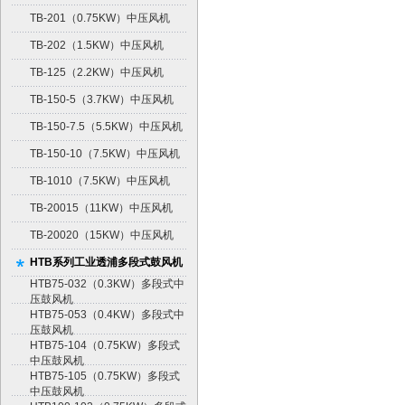
TB-201（0.75KW）中压风机
TB-202（1.5KW）中压风机
TB-125（2.2KW）中压风机
TB-150-5（3.7KW）中压风机
TB-150-7.5（5.5KW）中压风机
TB-150-10（7.5KW）中压风机
TB-1010（7.5KW）中压风机
TB-20015（11KW）中压风机
TB-20020（15KW）中压风机
HTB系列工业透浦多段式鼓风机
HTB75-032（0.3KW）多段式中
压鼓风机
HTB75-053（0.4KW）多段式中
压鼓风机
HTB75-104（0.75KW）多段式
中压鼓风机
HTB75-105（0.75KW）多段式
中压鼓风机