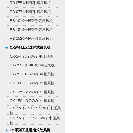
RB-055全风环形高压风机
RB-077全风环形高压风机
RB-1010全风环形高压风机
RB-1515全风环形高压风机
RB-1520全风环形高压风机
CX系列工业透浦式鼓风机
CX-1/4（0.2KW）中压风机
CX-75S（0.4KW）中压风机
CX-75（0.75KW）中压风机
CX-100（1.5KW）中压风机
CX-125（2.2KW）中压风机
CX-150（3.7KW）中压风机
CX-7.5（7.5HP 5.5KW）中压风
机
CX-7.5（10HP 7.5KW）中压风
机
TB系列工业透浦式鼓风机