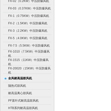
FX-02（0.2KW）中压防爆风机
FX-03（0.37KW）中压防爆风机
FX-1（0.75KW）中压防爆风机
FX-2（1.5KW）中压防爆风机
FX-3（2.2KW）中压防爆风机
FX-5（4.0KW）中压防爆风机
FX-7.5（5.5KW）中压防爆风机
FX-1010（7.5KW）中压防爆风
机
FX-1515（11KW）中压防爆风
机
FX-20020（15KW）中压防爆风
机
全风耐高温鼓风机
隔热式鼓风机
耐高温离心鼓风机
PF直叶式耐高温鼓风机
HTB系列耐高温鼓风机