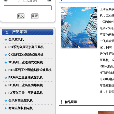
上海全风
机，工业
中国制造业
经济Z为活
不断的科
全风鼓风机
中飞速发
RB系列全风环形高压风机
家，拥有
进的生产
CX系列工业透浦式鼓风机
压风机、
TB系列工业透浦式鼓风机
RB环形
HTB系列工业透浦多段式鼓风机
HTB透浦
PF系列工业透浦式鼓风机
冷却风扇
FB系列工业高压防爆风机
年隆重推
质，性能
FX系列工业中压防爆风机
全风耐高温鼓风机
精品展示
耐高温加长轴电机