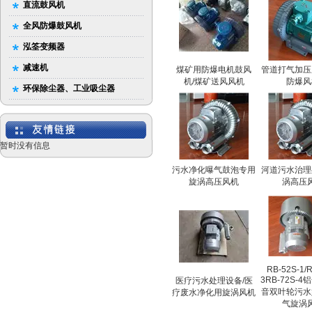
直流鼓风机
全风防爆鼓风机
泓筌变频器
减速机
煤矿用防爆电机鼓风
管道打气加压
机/煤矿送风风机
防爆风
环保除尘器、工业吸尘器
暂时没有信息
污水净化曝气鼓泡专用
河道污水治理
旋涡高压风机
涡高压
RB-52S-1/R
3RB-72S-
医疗污水处理设备/医
音双叶轮污水
疗废水净化用旋涡风机
气旋涡