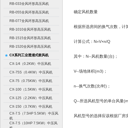
RB-033全风环形高压风机
确定风机数量
RB-055全风环形高压风机
RB-077全风环形高压风机
根据所选房间的换气次数，计算
RB-1010全风环形高压风机
RB-1515全风环形高压风机
计算公式：N=V×n/Q
RB-1520全风环形高压风机
CX系列工业透浦式鼓风机
其中：N--风机数量(台)；
CX-1/4（0.2KW）中压风机
V--场地体积(m3)；
CX-75S（0.4KW）中压风机
CX-75（0.75KW）中压风机
n--换气次数(次/时)；
CX-100（1.5KW）中压风机
CX-125（2.2KW）中压风机
Q--所选风机型号的单台风量(m3/h
CX-150（3.7KW）中压风机
CX-7.5（7.5HP 5.5KW）中压风
风机型号的选择应该根据厂房实
机
CX-7.5（10HP 7.5KW）中压风