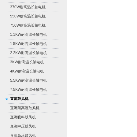
370W耐高温长轴电机
550W耐高温长轴电机
750W耐高温长轴电机
1.1KW耐高温长轴电机
1.5KW耐高温长轴电机
2.2KW耐高温长轴电机
3KW耐高温长轴电机
4KW耐高温长轴电机
5.5KW耐高温长轴电机
7.5KW耐高温长轴电机
直流鼓风机
直流耐高温鼓风机
直流吸料鼓风机
直流中压鼓风机
直流高压鼓风机