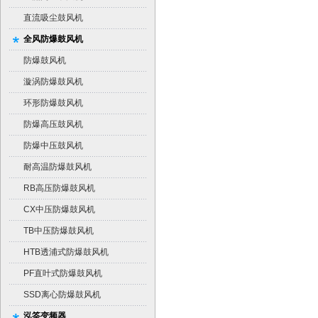
直流吸尘鼓风机
全风防爆鼓风机
防爆鼓风机
漩涡防爆鼓风机
环形防爆鼓风机
防爆高压鼓风机
防爆中压鼓风机
耐高温防爆鼓风机
RB高压防爆鼓风机
CX中压防爆鼓风机
TB中压防爆鼓风机
HTB透浦式防爆鼓风机
PF直叶式防爆鼓风机
SSD离心防爆鼓风机
泓筌变频器