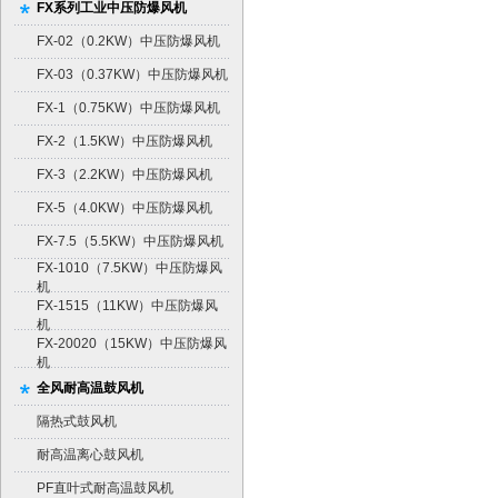
FX系列工业中压防爆风机
FX-02（0.2KW）中压防爆风机
FX-03（0.37KW）中压防爆风机
FX-1（0.75KW）中压防爆风机
FX-2（1.5KW）中压防爆风机
FX-3（2.2KW）中压防爆风机
FX-5（4.0KW）中压防爆风机
FX-7.5（5.5KW）中压防爆风机
FX-1010（7.5KW）中压防爆风
机
FX-1515（11KW）中压防爆风
机
FX-20020（15KW）中压防爆风
机
全风耐高温鼓风机
隔热式鼓风机
耐高温离心鼓风机
PF直叶式耐高温鼓风机