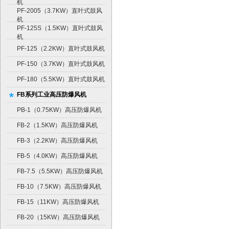
机
PF-2005（3.7KW）直叶式鼓风
机
PF-125S（1.5KW）直叶式鼓风
机
PF-125（2.2KW）直叶式鼓风机
PF-150（3.7KW）直叶式鼓风机
PF-180（5.5KW）直叶式鼓风机
FB系列工业高压防爆风机
PB-1（0.75KW）高压防爆风机
FB-2（1.5KW）高压防爆风机
FB-3（2.2KW）高压防爆风机
FB-5（4.0KW）高压防爆风机
FB-7.5（5.5KW）高压防爆风机
FB-10（7.5KW）高压防爆风机
FB-15（11KW）高压防爆风机
FB-20（15KW）高压防爆风机