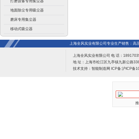
打磨设备专用集尘器
地面除尘专用吸尘器
磨床专用集尘器
移动式吸尘器
上海全风实业有限公司专业生产销售：高压
上海全风实业有限公司 电 话：18917035482
地 址：上海市松江区九亭镇九新公路338号
技术支持：
智能制造网
ICP备:
沪ICP备10
推