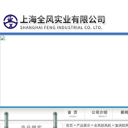
首页
>
产品展示
>
全风鼓风机
>
漩涡鼓