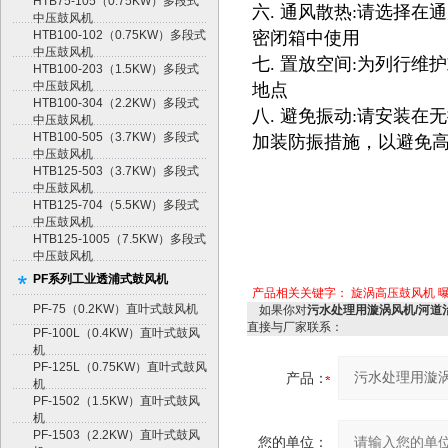
HTB75-105（0.75KW）多段式
六. 通风散热:请选择
中压鼓风机
HTB100-102（0.75KW）多段式
密闭箱中使用
中压鼓风机
七. 置放空间:为列行
HTB100-203（1.5KW）多段式
中压鼓风机
地点
HTB100-304（2.2KW）多段式
八. 避免振动:请安装
中压鼓风机
HTB100-505（3.7KW）多段式
加装防振措施，以避免
中压鼓风机
HTB125-503（3.7KW）多段式
中压鼓风机
HTB125-704（5.5KW）多段式
中压鼓风机
HTB125-1005（7.5KW）多段式
中压鼓风机
PF系列工业透浦式鼓风机
产品相关关键字：
旋涡高压鼓风机
PF-75（0.2KW）直叶式鼓风机
如果你对
污水处理用漩涡风机/河道
直接与厂家联系：
PF-100L（0.4KW）直叶式鼓风
机
PF-125L（0.75KW）直叶式鼓风
产品：
机
PF-1502（1.5KW）直叶式鼓风
机
PF-1503（2.2KW）直叶式鼓风
您的单位：