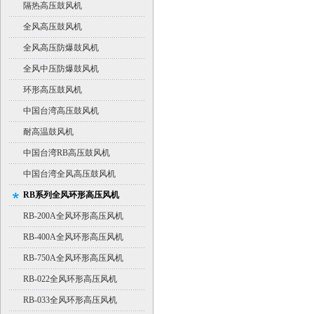
隔热高压鼓风机
全风高压鼓风机
全风高压防爆鼓风机
全风中压防爆鼓风机
环形高压鼓风机
中国台湾高压鼓风机
耐高温鼓风机
中国台湾RB高压鼓风机
中国台湾全风高压鼓风机
RB系列全风环形高压风机
RB-200A全风环形高压风机
RB-400A全风环形高压风机
RB-750A全风环形高压风机
RB-022全风环形高压风机
RB-033全风环形高压风机