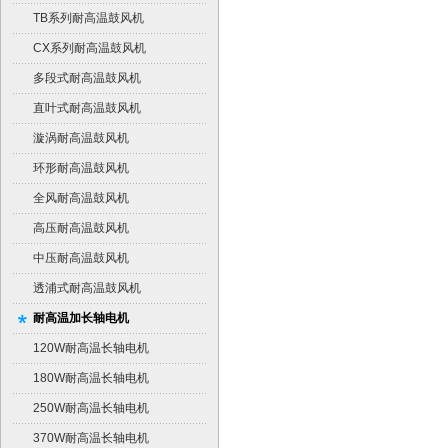
TB系列耐高温鼓风机
CX系列耐高温鼓风机
多段式耐高温鼓风机
直叶式耐高温鼓风机
漩涡耐高温鼓风机
环形耐高温鼓风机
全风耐高温鼓风机
高压耐高温鼓风机
中压耐高温鼓风机
透浦式耐高温鼓风机
耐高温加长轴电机
120W耐高温长轴电机
180W耐高温长轴电机
250W耐高温长轴电机
370W耐高温长轴电机