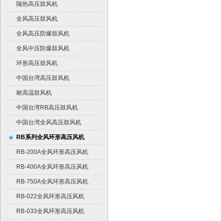
隔热高压鼓风机
全风高压鼓风机
全风高压防爆鼓风机
全风中压防爆鼓风机
环形高压鼓风机
中国台湾高压鼓风机
耐高温鼓风机
中国台湾RB高压鼓风机
中国台湾全风高压鼓风机
RB系列全风环形高压风机
RB-200A全风环形高压风机
RB-400A全风环形高压风机
RB-750A全风环形高压风机
RB-022全风环形高压风机
RB-033全风环形高压风机