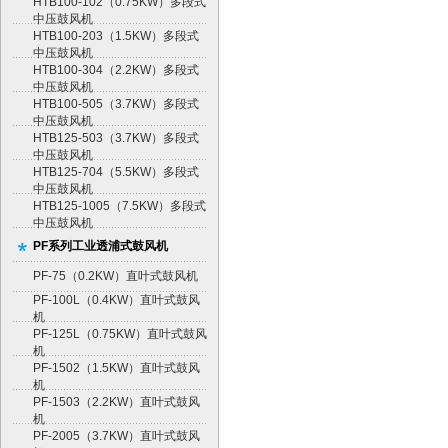
HTB100-102（0.75KW）多段式
中压鼓风机
HTB100-203（1.5KW）多段式
中压鼓风机
HTB100-304（2.2KW）多段式
中压鼓风机
HTB100-505（3.7KW）多段式
中压鼓风机
HTB125-503（3.7KW）多段式
中压鼓风机
HTB125-704（5.5KW）多段式
中压鼓风机
HTB125-1005（7.5KW）多段式
中压鼓风机
PF系列工业透浦式鼓风机
PF-75（0.2KW）直叶式鼓风机
PF-100L（0.4KW）直叶式鼓风
机
PF-125L（0.75KW）直叶式鼓风
机
PF-1502（1.5KW）直叶式鼓风
机
PF-1503（2.2KW）直叶式鼓风
机
PF-2005（3.7KW）直叶式鼓风