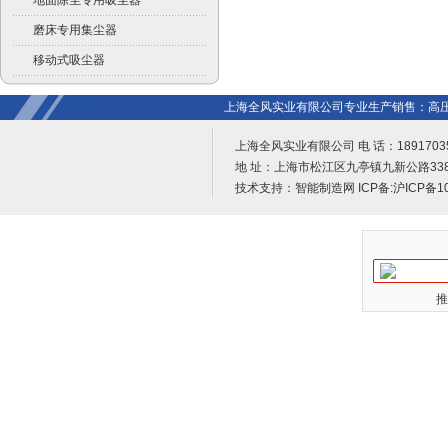
地面除尘专用吸尘器
磨床专用集尘器
移动式吸尘器
上海全风实业有限公司专业生产销售：高压
上海全风实业有限公司 电 话：18917035482
地 址：上海市松江区九亭镇九新公路338号
技术支持：
智能制造网
ICP备:
沪ICP备10
推