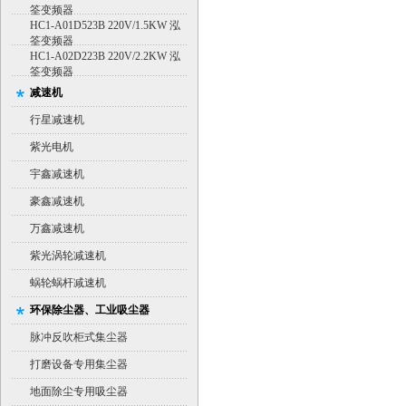
筌变频器
HC1-A01D523B 220V/1.5KW 泓
筌变频器
HC1-A02D223B 220V/2.2KW 泓
筌变频器
减速机
行星减速机
紫光电机
宇鑫减速机
豪鑫减速机
万鑫减速机
紫光涡轮减速机
蜗轮蜗杆减速机
环保除尘器、工业吸尘器
脉冲反吹柜式集尘器
打磨设备专用集尘器
地面除尘专用吸尘器