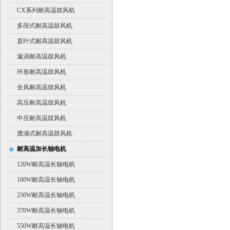
CX系列耐高温鼓风机
多段式耐高温鼓风机
直叶式耐高温鼓风机
漩涡耐高温鼓风机
环形耐高温鼓风机
全风耐高温鼓风机
高压耐高温鼓风机
中压耐高温鼓风机
透浦式耐高温鼓风机
耐高温加长轴电机
120W耐高温长轴电机
180W耐高温长轴电机
250W耐高温长轴电机
370W耐高温长轴电机
550W耐高温长轴电机