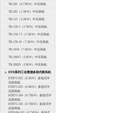
TB-201（0.75KW）中压风机
TB-202（1.5KW）中压风机
TB-125（2.2KW）中压风机
TB-150-5（3.7KW）中压风机
TB-150-7.5（5.5KW）中压风机
TB-150-10（7.5KW）中压风机
TB-1010（7.5KW）中压风机
TB-20015（11KW）中压风机
TB-20020（15KW）中压风机
HTB系列工业透浦多段式鼓风机
HTB75-032（0.3KW）多段式中
压鼓风机
HTB75-053（0.4KW）多段式中
压鼓风机
HTB75-104（0.75KW）多段式中
压鼓风机
HTB75-105（0.75KW）多段式中
压鼓风机
HTB100-102（0.75KW）多段式