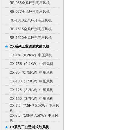
RB-055全风环形高压风机
RB-077全风环形高压风机
RB-1010全风环形高压风机
RB-1515全风环形高压风机
RB-1520全风环形高压风机
CX系列工业透浦式鼓风机
CX-1/4（0.2KW）中压风机
CX-75S（0.4KW）中压风机
CX-75（0.75KW）中压风机
CX-100（1.5KW）中压风机
CX-125（2.2KW）中压风机
CX-150（3.7KW）中压风机
CX-7.5（7.5HP 5.5KW）中压风
机
CX-7.5（10HP 7.5KW）中压风
机
TB系列工业透浦式鼓风机