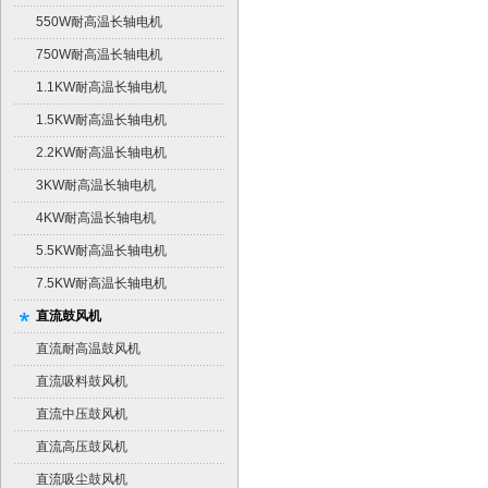
550W耐高温长轴电机
750W耐高温长轴电机
1.1KW耐高温长轴电机
1.5KW耐高温长轴电机
2.2KW耐高温长轴电机
3KW耐高温长轴电机
4KW耐高温长轴电机
5.5KW耐高温长轴电机
7.5KW耐高温长轴电机
直流鼓风机
直流耐高温鼓风机
直流吸料鼓风机
直流中压鼓风机
直流高压鼓风机
直流吸尘鼓风机