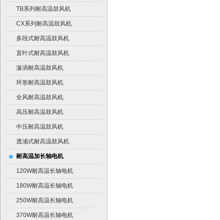
TB系列耐高温鼓风机
CX系列耐高温鼓风机
多段式耐高温鼓风机
直叶式耐高温鼓风机
漩涡耐高温鼓风机
环形耐高温鼓风机
全风耐高温鼓风机
高压耐高温鼓风机
中压耐高温鼓风机
透浦式耐高温鼓风机
耐高温加长轴电机
120W耐高温长轴电机
180W耐高温长轴电机
250W耐高温长轴电机
370W耐高温长轴电机