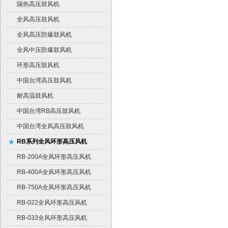
隔热高压鼓风机
全风高压鼓风机
全风高压防爆鼓风机
全风中压防爆鼓风机
环形高压鼓风机
中国台湾高压鼓风机
耐高温鼓风机
中国台湾RB高压鼓风机
中国台湾全风高压鼓风机
RB系列全风环形高压风机
RB-200A全风环形高压风机
RB-400A全风环形高压风机
RB-750A全风环形高压风机
RB-022全风环形高压风机
RB-033全风环形高压风机