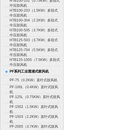
HTB100-102（0.75KW）多段式
中压鼓风机
HTB100-203（1.5KW）多段式
中压鼓风机
HTB100-304（2.2KW）多段式
中压鼓风机
HTB100-505（3.7KW）多段式
中压鼓风机
HTB125-503（3.7KW）多段式
中压鼓风机
HTB125-704（5.5KW）多段式
中压鼓风机
HTB125-1005（7.5KW）多段式
中压鼓风机
PF系列工业透浦式鼓风机
PF-75（0.2KW）直叶式鼓风机
PF-100L（0.4KW）直叶式鼓风
机
PF-125L（0.75KW）直叶式鼓风
机
PF-1502（1.5KW）直叶式鼓风
机
PF-1503（2.2KW）直叶式鼓风
机
PF-2005（3.7KW）直叶式鼓风