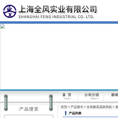
首页
>
产品展示
>
全风耐高温鼓风机
>
产品列表