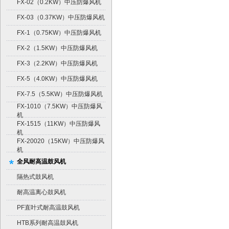
FX-02（0.2KW）中压防爆风机
FX-03（0.37KW）中压防爆风机
FX-1（0.75KW）中压防爆风机
FX-2（1.5KW）中压防爆风机
FX-3（2.2KW）中压防爆风机
FX-5（4.0KW）中压防爆风机
FX-7.5（5.5KW）中压防爆风机
FX-1010（7.5KW）中压防爆风
机
FX-1515（11KW）中压防爆风
机
FX-20020（15KW）中压防爆风
机
全风耐高温鼓风机
隔热式鼓风机
耐高温离心鼓风机
PF直叶式耐高温鼓风机
HTB系列耐高温鼓风机