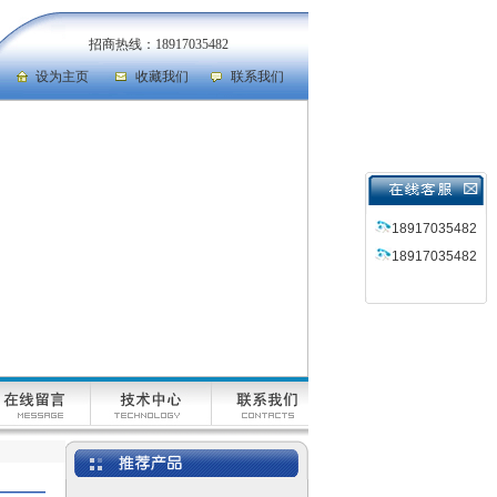
招商热线：18917035482
设为主页
收藏我们
联系我们
特殊防爆旋涡气泵生产厂
18917035482
家
18917035482
变频防爆耐高温鼓风机