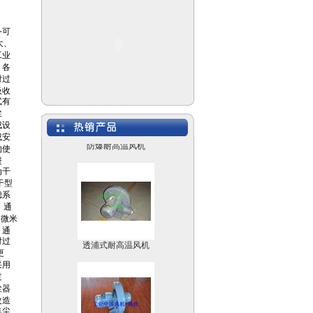
11KW大功率全自粮食动
扦样器生产厂家
防爆耐高温风机
透浦式耐高温风机