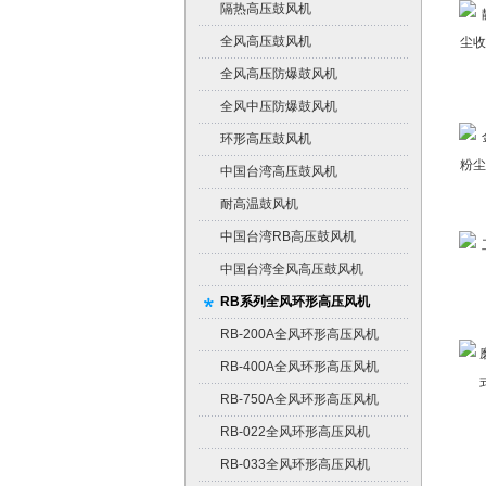
隔热高压鼓风机
全风高压鼓风机
全风高压防爆鼓风机
全风中压防爆鼓风机
环形高压鼓风机
中国台湾高压鼓风机
耐高温鼓风机
中国台湾RB高压鼓风机
中国台湾全风高压鼓风机
RB系列全风环形高压风机
RB-200A全风环形高压风机
RB-400A全风环形高压风机
RB-750A全风环形高压风机
RB-022全风环形高压风机
RB-033全风环形高压风机