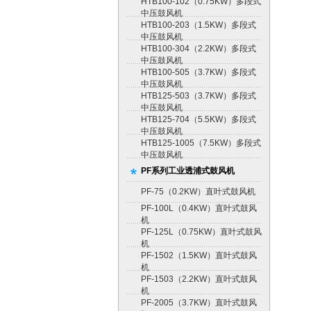
HTB100-102（0.75KW）多段式
中压鼓风机
HTB100-203（1.5KW）多段式
中压鼓风机
HTB100-304（2.2KW）多段式
中压鼓风机
HTB100-505（3.7KW）多段式
中压鼓风机
HTB125-503（3.7KW）多段式
中压鼓风机
HTB125-704（5.5KW）多段式
中压鼓风机
HTB125-1005（7.5KW）多段式
中压鼓风机
PF系列工业透浦式鼓风机
PF-75（0.2KW）直叶式鼓风机
PF-100L（0.4KW）直叶式鼓风
机
PF-125L（0.75KW）直叶式鼓风
机
PF-1502（1.5KW）直叶式鼓风
机
PF-1503（2.2KW）直叶式鼓风
机
PF-2005（3.7KW）直叶式鼓风