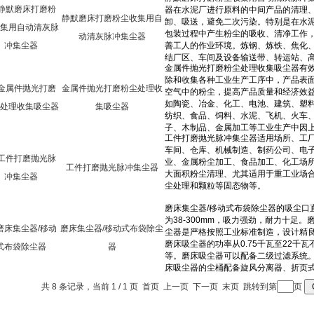
静默磨床打磨粉尘收集用自
动清灰脉冲集尘器
金属件抛光打磨粉尘处理收
集吸尘器
工件打磨抛光脉冲集尘器
磨床集尘器/移动式布袋除尘
器
共 8 条记录，当前 1 / 1 页 首页 上一页 下一页 末页 跳转到第
页