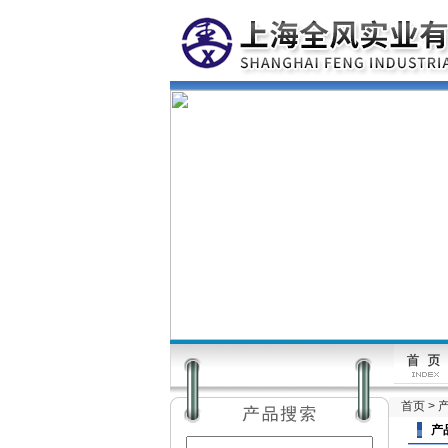
首页
>
产