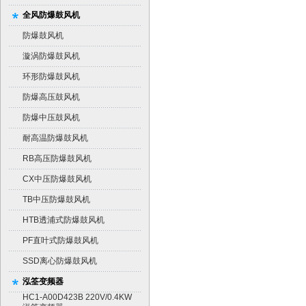
全风防爆鼓风机
防爆鼓风机
漩涡防爆鼓风机
环形防爆鼓风机
防爆高压鼓风机
防爆中压鼓风机
耐高温防爆鼓风机
RB高压防爆鼓风机
CX中压防爆鼓风机
TB中压防爆鼓风机
HTB透浦式防爆鼓风机
PF直叶式防爆鼓风机
SSD离心防爆鼓风机
泓筌变频器
HC1-A00D423B 220V/0.4KW