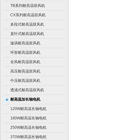
TB系列耐高温鼓风机
CX系列耐高温鼓风机
多段式耐高温鼓风机
直叶式耐高温鼓风机
漩涡耐高温鼓风机
环形耐高温鼓风机
全风耐高温鼓风机
高压耐高温鼓风机
中压耐高温鼓风机
透浦式耐高温鼓风机
耐高温加长轴电机
120W耐高温长轴电机
180W耐高温长轴电机
250W耐高温长轴电机
370W耐高温长轴电机