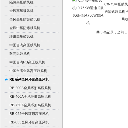
隔热高压鼓风机
CX-75中压鼓风
全风高压鼓风机
透浦式鼓风机-全
风
全风高压防爆鼓风机
全风中压防爆鼓风机
共 5 条记录，当前 1
环形高压鼓风机
中国台湾高压鼓风机
耐高温鼓风机
中国台湾RB高压鼓风机
中国台湾全风高压鼓风机
RB系列全风环形高压风机
RB-200A全风环形高压风机
RB-400A全风环形高压风机
RB-750A全风环形高压风机
RB-022全风环形高压风机
RB-033全风环形高压风机