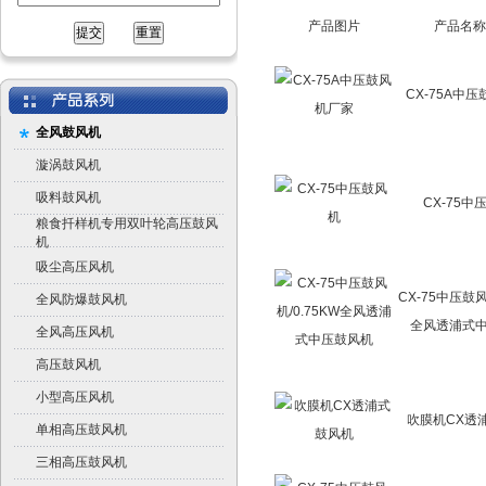
产品图片
产品名称
CX-75A中
全风鼓风机
漩涡鼓风机
吸料鼓风机
CX-75中
粮食扦样机专用双叶轮高压鼓风
机
吸尘高压风机
CX-75中压鼓风
全风防爆鼓风机
全风透浦式
全风高压风机
高压鼓风机
小型高压风机
吹膜机CX透
单相高压鼓风机
三相高压鼓风机