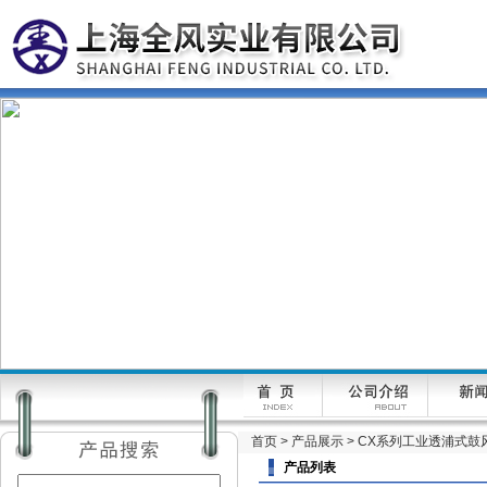
首页
>
产品展示
>
CX系列工业透浦式鼓
产品列表