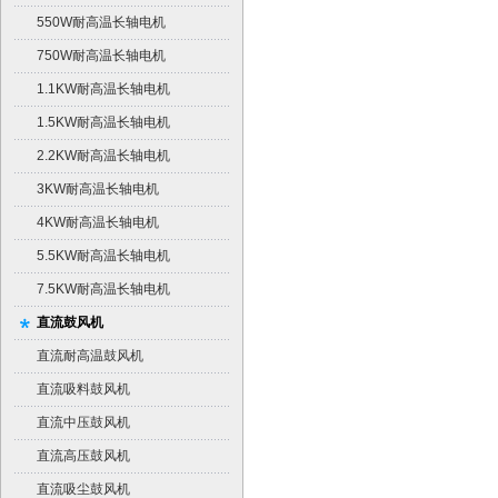
550W耐高温长轴电机
750W耐高温长轴电机
1.1KW耐高温长轴电机
1.5KW耐高温长轴电机
2.2KW耐高温长轴电机
3KW耐高温长轴电机
4KW耐高温长轴电机
5.5KW耐高温长轴电机
7.5KW耐高温长轴电机
直流鼓风机
直流耐高温鼓风机
直流吸料鼓风机
直流中压鼓风机
直流高压鼓风机
直流吸尘鼓风机