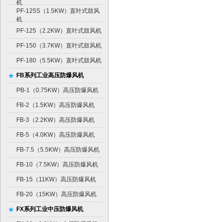
机
PF-125S（1.5KW）直叶式鼓风
机
PF-125（2.2KW）直叶式鼓风机
PF-150（3.7KW）直叶式鼓风机
PF-180（5.5KW）直叶式鼓风机
FB系列工业高压防爆风机
PB-1（0.75KW）高压防爆风机
FB-2（1.5KW）高压防爆风机
FB-3（2.2KW）高压防爆风机
FB-5（4.0KW）高压防爆风机
FB-7.5（5.5KW）高压防爆风机
FB-10（7.5KW）高压防爆风机
FB-15（11KW）高压防爆风机
FB-20（15KW）高压防爆风机
FX系列工业中压防爆风机