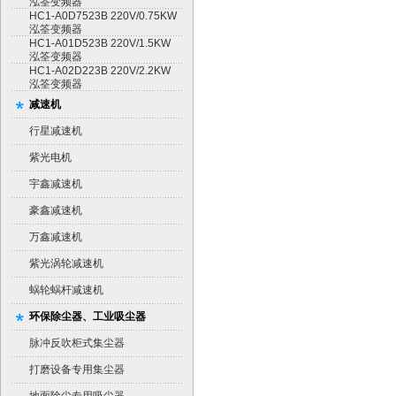
泓筌变频器
HC1-A0D7523B 220V/0.75KW
泓筌变频器
HC1-A01D523B 220V/1.5KW
泓筌变频器
HC1-A02D223B 220V/2.2KW
泓筌变频器
减速机
行星减速机
紫光电机
宇鑫减速机
豪鑫减速机
万鑫减速机
紫光涡轮减速机
蜗轮蜗杆减速机
环保除尘器、工业吸尘器
脉冲反吹柜式集尘器
打磨设备专用集尘器