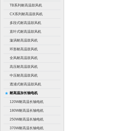
TB系列耐高温鼓风机
CX系列耐高温鼓风机
多段式耐高温鼓风机
直叶式耐高温鼓风机
漩涡耐高温鼓风机
环形耐高温鼓风机
全风耐高温鼓风机
高压耐高温鼓风机
中压耐高温鼓风机
透浦式耐高温鼓风机
耐高温加长轴电机
120W耐高温长轴电机
180W耐高温长轴电机
250W耐高温长轴电机
370W耐高温长轴电机