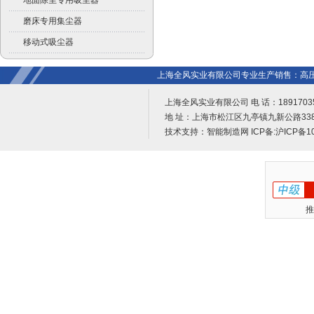
地面除尘专用吸尘器
磨床专用集尘器
移动式吸尘器
上海全风实业有限公司专业生产销售：高压
上海全风实业有限公司 电 话：18917035482
地 址：上海市松江区九亭镇九新公路338号
技术支持：
智能制造网
ICP备:
沪ICP备10
推