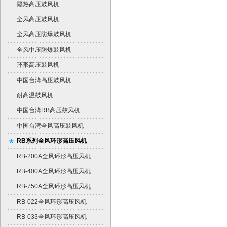
隔热高压鼓风机
全风高压鼓风机
全风高压防爆鼓风机
全风中压防爆鼓风机
环形高压鼓风机
中国台湾高压鼓风机
耐高温鼓风机
中国台湾RB高压鼓风机
中国台湾全风高压鼓风机
RB系列全风环形高压风机
RB-200A全风环形高压风机
RB-400A全风环形高压风机
RB-750A全风环形高压风机
RB-022全风环形高压风机
RB-033全风环形高压风机