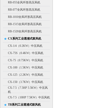
RB-055全风环形高压风机
RB-077全风环形高压风机
RB-1010全风环形高压风机
RB-1515全风环形高压风机
RB-1520全风环形高压风机
CX系列工业透浦式鼓风机
CX-1/4（0.2KW）中压风机
CX-75S（0.4KW）中压风机
CX-75（0.75KW）中压风机
CX-100（1.5KW）中压风机
CX-125（2.2KW）中压风机
CX-150（3.7KW）中压风机
CX-7.5（7.5HP 5.5KW）中压风
机
CX-7.5（10HP 7.5KW）中压风机
TB系列工业透浦式鼓风机