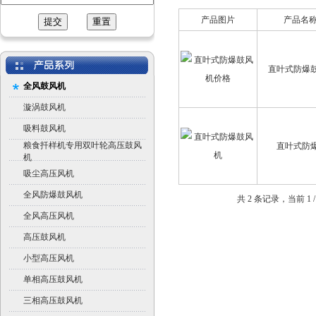
产品图片
产品名称
直叶式防爆
全风鼓风机
漩涡鼓风机
吸料鼓风机
粮食扦样机专用双叶轮高压鼓风
直叶式防
机
吸尘高压风机
全风防爆鼓风机
共 2 条记录，当前 1
全风高压风机
高压鼓风机
小型高压风机
单相高压鼓风机
三相高压鼓风机