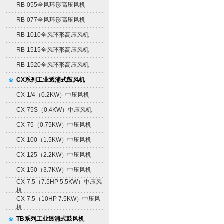
RB-055全风环形高压风机
RB-077全风环形高压风机
RB-1010全风环形高压风机
RB-1515全风环形高压风机
RB-1520全风环形高压风机
CX系列工业透浦式鼓风机
CX-1/4（0.2KW）中压风机
CX-75S（0.4KW）中压风机
CX-75（0.75KW）中压风机
CX-100（1.5KW）中压风机
CX-125（2.2KW）中压风机
CX-150（3.7KW）中压风机
CX-7.5（7.5HP 5.5KW）中压风
机
CX-7.5（10HP 7.5KW）中压风
机
TB系列工业透浦式鼓风机