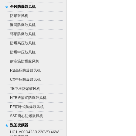
全风防爆鼓风机
防爆鼓风机
漩涡防爆鼓风机
环形防爆鼓风机
防爆高压鼓风机
防爆中压鼓风机
耐高温防爆鼓风机
RB高压防爆鼓风机
CX中压防爆鼓风机
TB中压防爆鼓风机
HTB透浦式防爆鼓风机
PF直叶式防爆鼓风机
SSD离心防爆鼓风机
泓筌变频器
HC1-A00D423B 220V/0.4KW