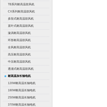
TB系列耐高温鼓风机
CX系列耐高温鼓风机
多段式耐高温鼓风机
直叶式耐高温鼓风机
漩涡耐高温鼓风机
环形耐高温鼓风机
全风耐高温鼓风机
高压耐高温鼓风机
中压耐高温鼓风机
透浦式耐高温鼓风机
耐高温加长轴电机
120W耐高温长轴电机
180W耐高温长轴电机
250W耐高温长轴电机
370W耐高温长轴电机