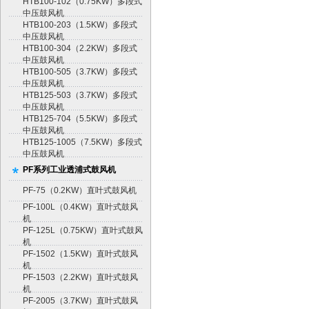
HTB100-102（0.75KW）多段式
中压鼓风机
HTB100-203（1.5KW）多段式
中压鼓风机
HTB100-304（2.2KW）多段式
中压鼓风机
HTB100-505（3.7KW）多段式
中压鼓风机
HTB125-503（3.7KW）多段式
中压鼓风机
HTB125-704（5.5KW）多段式
中压鼓风机
HTB125-1005（7.5KW）多段式
中压鼓风机
PF系列工业透浦式鼓风机
PF-75（0.2KW）直叶式鼓风机
PF-100L（0.4KW）直叶式鼓风
机
PF-125L（0.75KW）直叶式鼓风
机
PF-1502（1.5KW）直叶式鼓风
机
PF-1503（2.2KW）直叶式鼓风
机
PF-2005（3.7KW）直叶式鼓风