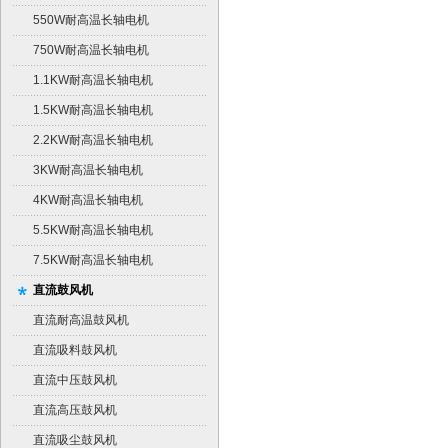
550W耐高温长轴电机
750W耐高温长轴电机
1.1KW耐高温长轴电机
1.5KW耐高温长轴电机
2.2KW耐高温长轴电机
3KW耐高温长轴电机
4KW耐高温长轴电机
5.5KW耐高温长轴电机
7.5KW耐高温长轴电机
直流鼓风机
直流耐高温鼓风机
直流吸料鼓风机
直流中压鼓风机
直流高压鼓风机
直流吸尘鼓风机