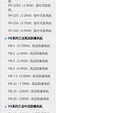
机
PF-125S（1.5KW）直叶式鼓风
机
PF-125（2.2KW）直叶式鼓风机
PF-150（3.7KW）直叶式鼓风机
PF-180（5.5KW）直叶式鼓风机
FB系列工业高压防爆风机
PB-1（0.75KW）高压防爆风机
FB-2（1.5KW）高压防爆风机
FB-3（2.2KW）高压防爆风机
FB-5（4.0KW）高压防爆风机
FB-7.5（5.5KW）高压防爆风机
FB-10（7.5KW）高压防爆风机
FB-15（11KW）高压防爆风机
FB-20（15KW）高压防爆风机
FX系列工业中压防爆风机