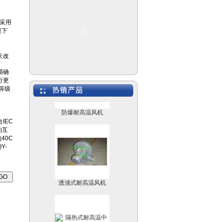
11KW大功率全自粮食动
扦样器生产厂家
防爆耐高温风机
透浦式耐高温风机