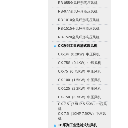
RB-055全风环形高压风机
RB-077全风环形高压风机
RB-1010全风环形高压风机
RB-1515全风环形高压风机
RB-1520全风环形高压风机
CX系列工业透浦式鼓风机
CX-1/4（0.2KW）中压风机
CX-75S（0.4KW）中压风机
CX-75（0.75KW）中压风机
CX-100（1.5KW）中压风机
CX-125（2.2KW）中压风机
CX-150（3.7KW）中压风机
CX-7.5（7.5HP 5.5KW）中压风
机
CX-7.5（10HP 7.5KW）中压风
机
TB系列工业透浦式鼓风机