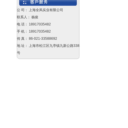
直流耐高温风机
公 司： 上海全风实业有限公司
联系人： 杨俊
电 话： 18917035482
手 机： 18917035482
传 真： 86-021-33588692
透浦式耐高温中压鼓风机
地 址： 上海市松江区九亭镇九新公路338
号
特殊防爆旋涡气泵生产厂
家
变频防爆耐高温鼓风机