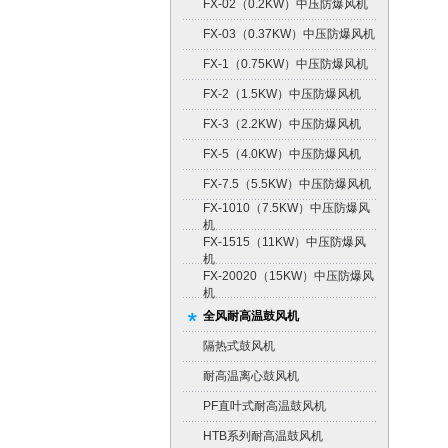
FX-02（0.2KW）中压防爆风机
FX-03（0.37KW）中压防爆风机
FX-1（0.75KW）中压防爆风机
FX-2（1.5KW）中压防爆风机
FX-3（2.2KW）中压防爆风机
FX-5（4.0KW）中压防爆风机
FX-7.5（5.5KW）中压防爆风机
FX-1010（7.5KW）中压防爆风
机
FX-1515（11KW）中压防爆风
机
FX-20020（15KW）中压防爆风
机
全风耐高温鼓风机
隔热式鼓风机
耐高温离心鼓风机
PF直叶式耐高温鼓风机
HTB系列耐高温鼓风机