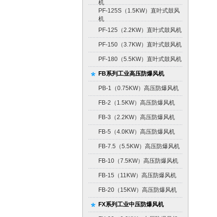
机
PF-125S（1.5KW）直叶式鼓风
机
PF-125（2.2KW）直叶式鼓风机
PF-150（3.7KW）直叶式鼓风机
PF-180（5.5KW）直叶式鼓风机
FB系列工业高压防爆风机
PB-1（0.75KW）高压防爆风机
FB-2（1.5KW）高压防爆风机
FB-3（2.2KW）高压防爆风机
FB-5（4.0KW）高压防爆风机
FB-7.5（5.5KW）高压防爆风机
FB-10（7.5KW）高压防爆风机
FB-15（11KW）高压防爆风机
FB-20（15KW）高压防爆风机
FX系列工业中压防爆风机