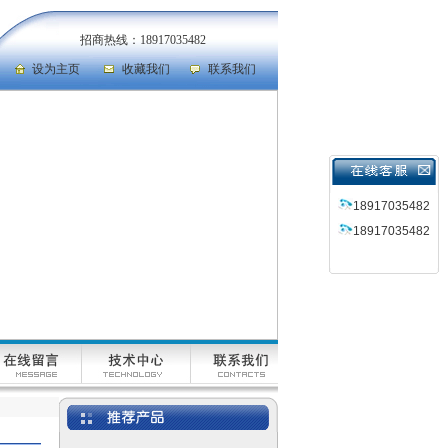
招商热线：18917035482
设为主页
收藏我们
联系我们
18917035482
特殊防爆旋涡气泵生产厂
18917035482
家
变频防爆耐高温鼓风机