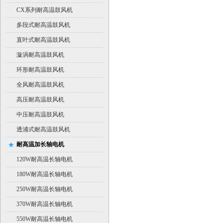
CX系列耐高温鼓风机
多段式耐高温鼓风机
直叶式耐高温鼓风机
漩涡耐高温鼓风机
环形耐高温鼓风机
全风耐高温鼓风机
高压耐高温鼓风机
中压耐高温鼓风机
透浦式耐高温鼓风机
耐高温加长轴电机
120W耐高温长轴电机
180W耐高温长轴电机
250W耐高温长轴电机
370W耐高温长轴电机
550W耐高温长轴电机