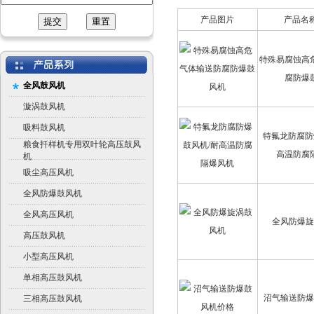
产品图片
产品名称
特殊易腐蚀高
腐防爆
全风鼓风机
漩涡鼓风机
吸料鼓风机
特氟龙防腐防
粮食扦样机专用双叶轮高压鼓风
高温防腐
机
吸尘高压风机
全风防爆鼓风机
全风高压风机
全风防爆旋
高压鼓风机
小型高压风机
单相高压鼓风机
沼气输送防爆
三相高压鼓风机