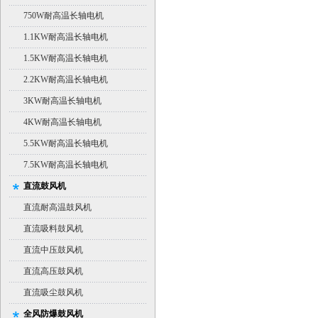
750W耐高温长轴电机
1.1KW耐高温长轴电机
1.5KW耐高温长轴电机
2.2KW耐高温长轴电机
3KW耐高温长轴电机
4KW耐高温长轴电机
5.5KW耐高温长轴电机
7.5KW耐高温长轴电机
直流鼓风机
直流耐高温鼓风机
直流吸料鼓风机
直流中压鼓风机
直流高压鼓风机
直流吸尘鼓风机
全风防爆鼓风机