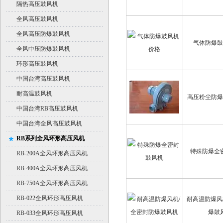
隔热高压鼓风机
全风高压鼓风机
全风高压防爆鼓风机
气体防爆鼓
全风中压防爆鼓风机
环形高压鼓风机
中国台湾高压鼓风机
耐高温鼓风机
高压粉尘防爆
中国台湾RB高压鼓风机
中国台湾全风高压鼓风机
RB系列全风环形高压风机
特殊防爆全
RB-200A全风环形高压风机
RB-400A全风环形高压风机
RB-750A全风环形高压风机
RB-022全风环形高压风机
耐高温防爆风
爆鼓
RB-033全风环形高压风机