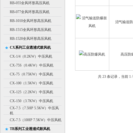
RB-055全风环形高压风机
RB-077全风环形高压风机
RB-1010全风环形高压风机
沼气输送防
RB-1515全风环形高压风机
RB-1520全风环形高压风机
CX系列工业透浦式鼓风机
高压防
CX-1/4（0.2KW）中压风机
CX-75S（0.4KW）中压风机
CX-75（0.75KW）中压风机
共 23 条记录，当前 1 
CX-100（1.5KW）中压风机
CX-125（2.2KW）中压风机
CX-150（3.7KW）中压风机
CX-7.5（7.5HP 5.5KW）中压风
机
CX-7.5（10HP 7.5KW）中压风机
TB系列工业透浦式鼓风机