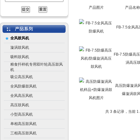
产品图片
产品名称
FB-7.5全风
全风鼓风机
漩涡鼓风机
FB-7.5防爆高
吸料鼓风机
涡高压
粮食扦样机专用双叶轮高压鼓风
机
吸尘高压风机
高压防爆漩涡
全风防爆鼓风机
爆漩涡鼓
全风高压风机
高压鼓风机
共 3 条记录，当前 1
小型高压风机
单相高压鼓风机
三相高压鼓风机