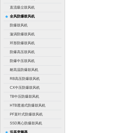
直流吸尘鼓风机
全风防爆鼓风机
防爆鼓风机
漩涡防爆鼓风机
环形防爆鼓风机
防爆高压鼓风机
防爆中压鼓风机
耐高温防爆鼓风机
RB高压防爆鼓风机
CX中压防爆鼓风机
TB中压防爆鼓风机
HTB透浦式防爆鼓风机
PF直叶式防爆鼓风机
SSD离心防爆鼓风机
泓筌变频器