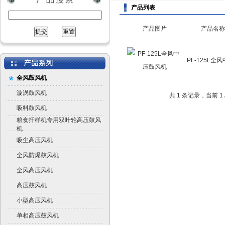
产品列表
产品图片
产品名称
PF-125L全
全风鼓风机
漩涡鼓风机
共 1 条记录，当前 1
吸料鼓风机
粮食扦样机专用双叶轮高压鼓风
机
吸尘高压风机
全风防爆鼓风机
全风高压风机
高压鼓风机
小型高压风机
单相高压鼓风机