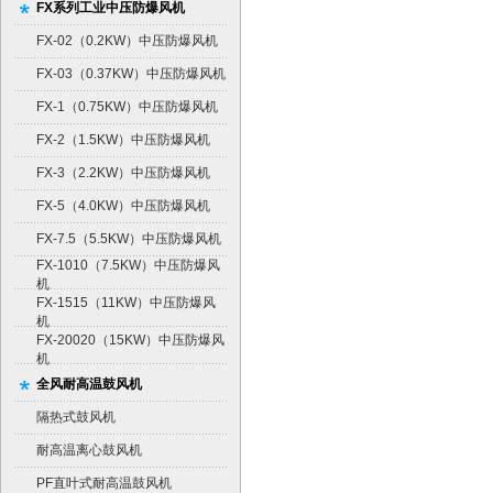
FX系列工业中压防爆风机
FX-02（0.2KW）中压防爆风机
FX-03（0.37KW）中压防爆风机
FX-1（0.75KW）中压防爆风机
FX-2（1.5KW）中压防爆风机
FX-3（2.2KW）中压防爆风机
FX-5（4.0KW）中压防爆风机
FX-7.5（5.5KW）中压防爆风机
FX-1010（7.5KW）中压防爆风
机
FX-1515（11KW）中压防爆风
机
FX-20020（15KW）中压防爆风
机
全风耐高温鼓风机
隔热式鼓风机
耐高温离心鼓风机
PF直叶式耐高温鼓风机