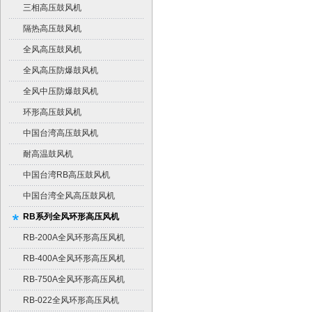
三相高压鼓风机
隔热高压鼓风机
全风高压鼓风机
全风高压防爆鼓风机
全风中压防爆鼓风机
环形高压鼓风机
中国台湾高压鼓风机
耐高温鼓风机
中国台湾RB高压鼓风机
中国台湾全风高压鼓风机
RB系列全风环形高压风机
RB-200A全风环形高压风机
RB-400A全风环形高压风机
RB-750A全风环形高压风机
RB-022全风环形高压风机