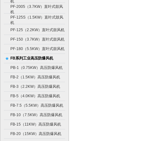
机
PF-2005（3.7KW）直叶式鼓风
机
PF-125S（1.5KW）直叶式鼓风
机
PF-125（2.2KW）直叶式鼓风机
PF-150（3.7KW）直叶式鼓风机
PF-180（5.5KW）直叶式鼓风机
FB系列工业高压防爆风机
PB-1（0.75KW）高压防爆风机
FB-2（1.5KW）高压防爆风机
FB-3（2.2KW）高压防爆风机
FB-5（4.0KW）高压防爆风机
FB-7.5（5.5KW）高压防爆风机
FB-10（7.5KW）高压防爆风机
FB-15（11KW）高压防爆风机
FB-20（15KW）高压防爆风机