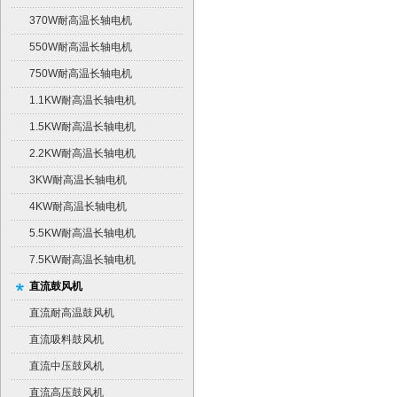
370W耐高温长轴电机
550W耐高温长轴电机
750W耐高温长轴电机
1.1KW耐高温长轴电机
1.5KW耐高温长轴电机
2.2KW耐高温长轴电机
3KW耐高温长轴电机
4KW耐高温长轴电机
5.5KW耐高温长轴电机
7.5KW耐高温长轴电机
直流鼓风机
直流耐高温鼓风机
直流吸料鼓风机
直流中压鼓风机
直流高压鼓风机