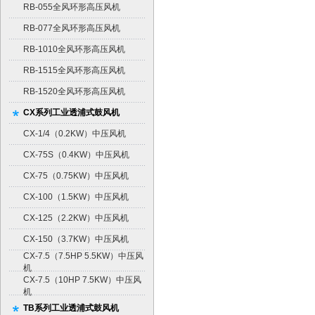
RB-055全风环形高压风机
RB-077全风环形高压风机
RB-1010全风环形高压风机
RB-1515全风环形高压风机
RB-1520全风环形高压风机
CX系列工业透浦式鼓风机
CX-1/4（0.2KW）中压风机
CX-75S（0.4KW）中压风机
CX-75（0.75KW）中压风机
CX-100（1.5KW）中压风机
CX-125（2.2KW）中压风机
CX-150（3.7KW）中压风机
CX-7.5（7.5HP 5.5KW）中压风
机
CX-7.5（10HP 7.5KW）中压风
机
TB系列工业透浦式鼓风机