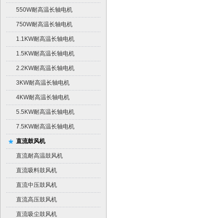
550W耐高温长轴电机
750W耐高温长轴电机
1.1KW耐高温长轴电机
1.5KW耐高温长轴电机
2.2KW耐高温长轴电机
3KW耐高温长轴电机
4KW耐高温长轴电机
5.5KW耐高温长轴电机
7.5KW耐高温长轴电机
直流鼓风机
直流耐高温鼓风机
直流吸料鼓风机
直流中压鼓风机
直流高压鼓风机
直流吸尘鼓风机