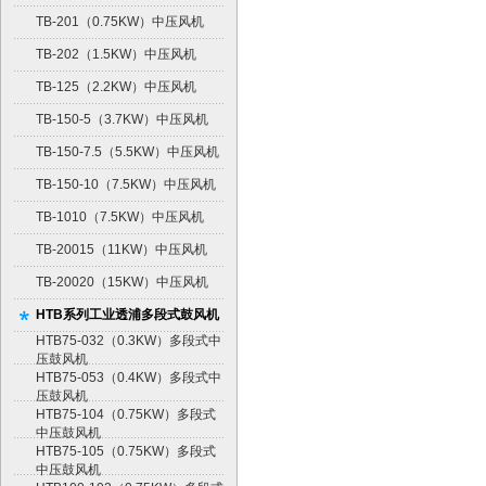
TB-201（0.75KW）中压风机
TB-202（1.5KW）中压风机
TB-125（2.2KW）中压风机
TB-150-5（3.7KW）中压风机
TB-150-7.5（5.5KW）中压风机
TB-150-10（7.5KW）中压风机
TB-1010（7.5KW）中压风机
TB-20015（11KW）中压风机
TB-20020（15KW）中压风机
HTB系列工业透浦多段式鼓风机
HTB75-032（0.3KW）多段式中
压鼓风机
HTB75-053（0.4KW）多段式中
压鼓风机
HTB75-104（0.75KW）多段式
中压鼓风机
HTB75-105（0.75KW）多段式
中压鼓风机