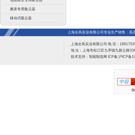
地面除尘专用吸尘器
磨床专用集尘器
移动式吸尘器
上海全风实业有限公司专业生产销售：高压
上海全风实业有限公司 电 话：18917035482
地 址：上海市松江区九亭镇九新公路338号
技术支持：
智能制造网
ICP备:
沪ICP备10
推