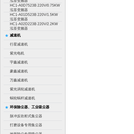
泓筌变频器
HC1-A0D7523B 220V/0.75KW
泓筌变频器
HC1-A01D523B 220V/1.5KW
泓筌变频器
HC1-A02D223B 220V/2.2KW
泓筌变频器
减速机
行星减速机
紫光电机
宇鑫减速机
豪鑫减速机
万鑫减速机
紫光涡轮减速机
蜗轮蜗杆减速机
环保除尘器、工业吸尘器
脉冲反吹柜式集尘器
打磨设备专用集尘器