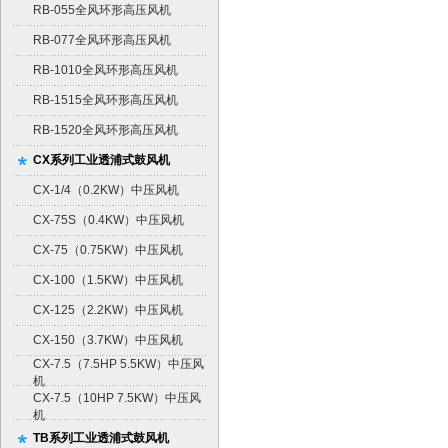
RB-055全风环形高压风机
RB-077全风环形高压风机
RB-1010全风环形高压风机
RB-1515全风环形高压风机
RB-1520全风环形高压风机
CX系列工业透浦式鼓风机
CX-1/4（0.2KW）中压风机
CX-75S（0.4KW）中压风机
CX-75（0.75KW）中压风机
CX-100（1.5KW）中压风机
CX-125（2.2KW）中压风机
CX-150（3.7KW）中压风机
CX-7.5（7.5HP 5.5KW）中压风
机
CX-7.5（10HP 7.5KW）中压风
机
TB系列工业透浦式鼓风机