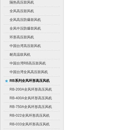
隔热高压鼓风机
全风高压鼓风机
全风高压防爆鼓风机
全风中压防爆鼓风机
环形高压鼓风机
中国台湾高压鼓风机
耐高温鼓风机
中国台湾RB高压鼓风机
中国台湾全风高压鼓风机
RB系列全风环形高压风机
RB-200A全风环形高压风机
RB-400A全风环形高压风机
RB-750A全风环形高压风机
RB-022全风环形高压风机
RB-033全风环形高压风机