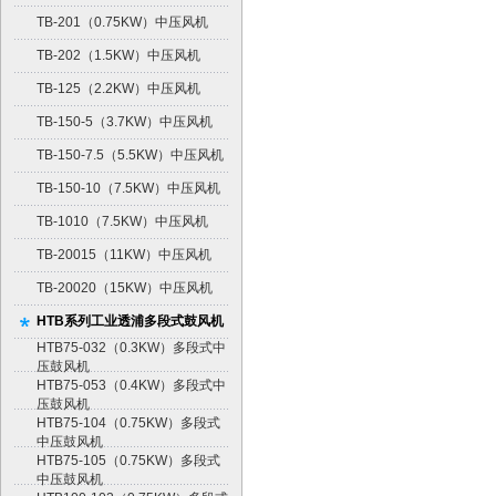
TB-201（0.75KW）中压风机
TB-202（1.5KW）中压风机
TB-125（2.2KW）中压风机
TB-150-5（3.7KW）中压风机
TB-150-7.5（5.5KW）中压风机
TB-150-10（7.5KW）中压风机
TB-1010（7.5KW）中压风机
TB-20015（11KW）中压风机
TB-20020（15KW）中压风机
HTB系列工业透浦多段式鼓风机
HTB75-032（0.3KW）多段式中
压鼓风机
HTB75-053（0.4KW）多段式中
压鼓风机
HTB75-104（0.75KW）多段式
中压鼓风机
HTB75-105（0.75KW）多段式
中压鼓风机