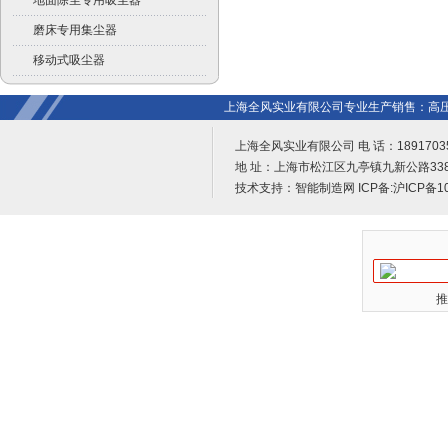
地面除尘专用吸尘器
磨床专用集尘器
移动式吸尘器
上海全风实业有限公司专业生产销售：高压
上海全风实业有限公司 电 话：18917035482
地 址：上海市松江区九亭镇九新公路338号
技术支持：
智能制造网
ICP备:
沪ICP备10
推