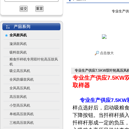
专业生产供
全风鼓风机
漩涡鼓风机
吸料鼓风机
点击放大
粮食扦样机专用双叶轮高压鼓风
机
专业生产供应7.5KW双叶轮高压风
吸尘高压风机
专业生产供应7.5K
全风防爆鼓风机
取样器
全风高压风机
高压鼓风机
专业生产供应7.5K
小型高压风机
样点选好后，启动吸粮
单相高压鼓风机
下降按钮。当扦样杆插
扦样杆形成一定的负压
三相高压鼓风机