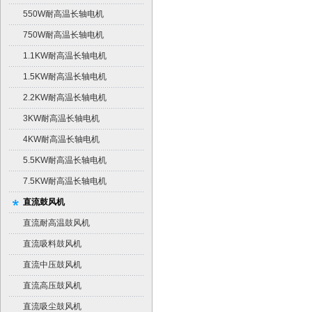
550W耐高温长轴电机
750W耐高温长轴电机
1.1KW耐高温长轴电机
1.5KW耐高温长轴电机
2.2KW耐高温长轴电机
3KW耐高温长轴电机
4KW耐高温长轴电机
5.5KW耐高温长轴电机
7.5KW耐高温长轴电机
直流鼓风机
直流耐高温鼓风机
直流吸料鼓风机
直流中压鼓风机
直流高压鼓风机
直流吸尘鼓风机