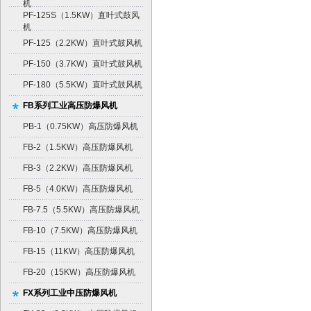
机
PF-125S（1.5KW）直叶式鼓风
机
PF-125（2.2KW）直叶式鼓风机
PF-150（3.7KW）直叶式鼓风机
PF-180（5.5KW）直叶式鼓风机
FB系列工业高压防爆风机
PB-1（0.75KW）高压防爆风机
FB-2（1.5KW）高压防爆风机
FB-3（2.2KW）高压防爆风机
FB-5（4.0KW）高压防爆风机
FB-7.5（5.5KW）高压防爆风机
FB-10（7.5KW）高压防爆风机
FB-15（11KW）高压防爆风机
FB-20（15KW）高压防爆风机
FX系列工业中压防爆风机