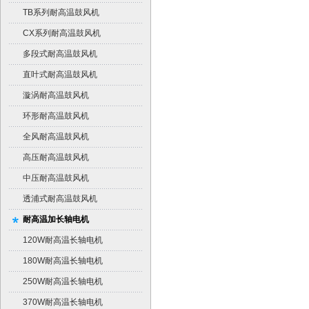
TB系列耐高温鼓风机
CX系列耐高温鼓风机
多段式耐高温鼓风机
直叶式耐高温鼓风机
漩涡耐高温鼓风机
环形耐高温鼓风机
全风耐高温鼓风机
高压耐高温鼓风机
中压耐高温鼓风机
透浦式耐高温鼓风机
耐高温加长轴电机
120W耐高温长轴电机
180W耐高温长轴电机
250W耐高温长轴电机
370W耐高温长轴电机