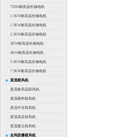
750W耐高温长轴电机
1.1KW耐高温长轴电机
1.5KW耐高温长轴电机
2.2KW耐高温长轴电机
3KW耐高温长轴电机
4KW耐高温长轴电机
5.5KW耐高温长轴电机
7.5KW耐高温长轴电机
直流鼓风机
直流耐高温鼓风机
直流吸料鼓风机
直流中压鼓风机
直流高压鼓风机
直流吸尘鼓风机
全风防爆鼓风机