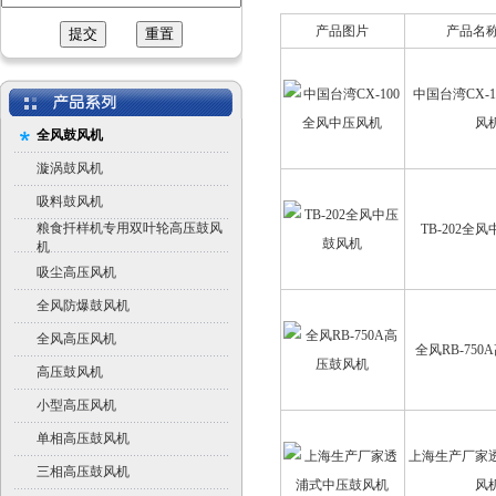
产品图片
产品名称
中国台湾CX-
风
全风鼓风机
漩涡鼓风机
吸料鼓风机
粮食扦样机专用双叶轮高压鼓风
TB-202全
机
吸尘高压风机
全风防爆鼓风机
全风高压风机
全风RB-75
高压鼓风机
小型高压风机
单相高压鼓风机
上海生产厂家
三相高压鼓风机
风