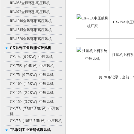
RB-055全风环形高压风机
RB-077全风环形高压风机
RB-1010全风环形高压风机
CX-75A中
RB-1515全风环形高压风机
RB-1520全风环形高压风机
CX系列工业透浦式鼓风机
注塑机上料系
CX-1/4（0.2KW）中压风机
CX-75S（0.4KW）中压风机
CX-75（0.75KW）中压风机
共 78 条记录，当前 1 
CX-100（1.5KW）中压风机
CX-125（2.2KW）中压风机
CX-150（3.7KW）中压风机
CX-7.5（7.5HP 5.5KW）中压风
机
CX-7.5（10HP 7.5KW）中压风机
TB系列工业透浦式鼓风机