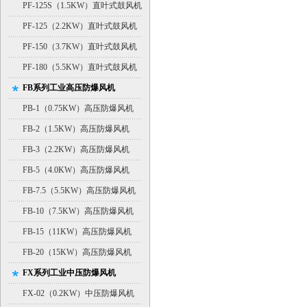
PF-125S（1.5KW）直叶式鼓风机
PF-125（2.2KW）直叶式鼓风机
PF-150（3.7KW）直叶式鼓风机
PF-180（5.5KW）直叶式鼓风机
FB系列工业高压防爆风机
PB-1（0.75KW）高压防爆风机
FB-2（1.5KW）高压防爆风机
FB-3（2.2KW）高压防爆风机
FB-5（4.0KW）高压防爆风机
FB-7.5（5.5KW）高压防爆风机
FB-10（7.5KW）高压防爆风机
FB-15（11KW）高压防爆风机
FB-20（15KW）高压防爆风机
FX系列工业中压防爆风机
FX-02（0.2KW）中压防爆风机