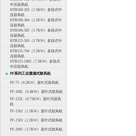
中压鼓风机
HTB100-203（1.5KW）多段式中
压鼓风机
HTB100-304（2.2KW）多段式中
压鼓风机
HTB100-505（3.7KW）多段式中
压鼓风机
HTB125-503（3.7KW）多段式中
压鼓风机
HTB125-704（5.5KW）多段式中
压鼓风机
HTB125-1005（7.5KW）多段式
中压鼓风机
PF系列工业透浦式鼓风机
PF-75（0.2KW）直叶式鼓风机
PF-100L（0.4KW）直叶式鼓风机
PF-125L（0.75KW）直叶式鼓风
机
PF-1502（1.5KW）直叶式鼓风机
PF-1503（2.2KW）直叶式鼓风机
PF-2005（3.7KW）直叶式鼓风机