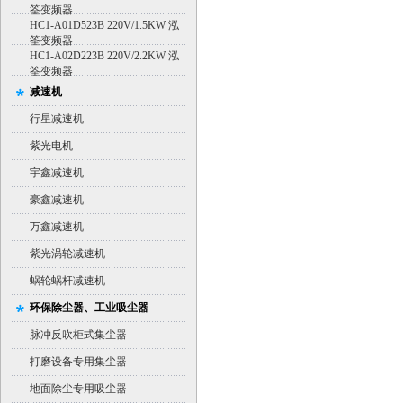
筌变频器
HC1-A01D523B 220V/1.5KW 泓
筌变频器
HC1-A02D223B 220V/2.2KW 泓
筌变频器
减速机
行星减速机
紫光电机
宇鑫减速机
豪鑫减速机
万鑫减速机
紫光涡轮减速机
蜗轮蜗杆减速机
环保除尘器、工业吸尘器
脉冲反吹柜式集尘器
打磨设备专用集尘器
地面除尘专用吸尘器