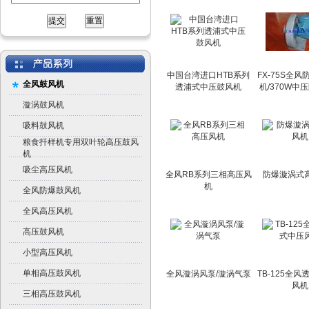
中国台湾进口HTB系列
FX-75S全
全风鼓风机
透浦式中压鼓风机
机/370W中
漩涡鼓风机
吸料鼓风机
粮食扦样机专用双叶轮高压鼓风
机
吸尘高压风机
全风RB系列三相高压风
防爆漩涡式
机
全风防爆鼓风机
全风高压风机
高压鼓风机
小型高压风机
单相高压鼓风机
全风漩涡风泵/漩涡气泵
TB-125全
风机
三相高压鼓风机