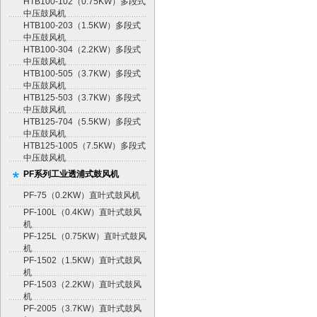
HTB100-102（0.75KW）多段式
中压鼓风机
HTB100-203（1.5KW）多段式
中压鼓风机
HTB100-304（2.2KW）多段式
中压鼓风机
HTB100-505（3.7KW）多段式
中压鼓风机
HTB125-503（3.7KW）多段式
中压鼓风机
HTB125-704（5.5KW）多段式
中压鼓风机
HTB125-1005（7.5KW）多段式
中压鼓风机
PF系列工业透浦式鼓风机
PF-75（0.2KW）直叶式鼓风机
PF-100L（0.4KW）直叶式鼓风
机
PF-125L（0.75KW）直叶式鼓风
机
PF-1502（1.5KW）直叶式鼓风
机
PF-1503（2.2KW）直叶式鼓风
机
PF-2005（3.7KW）直叶式鼓风