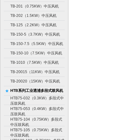
TB-201（0.75KW）中压风机
TB-202（1.5KW）中压风机
TB-125（2.2KW）中压风机
TB-150-5（3.7KW）中压风机
TB-150-7.5（5.5KW）中压风机
TB-150-10（7.5KW）中压风机
TB-1010（7.5KW）中压风机
TB-20015（11KW）中压风机
TB-20020（15KW）中压风机
HTB系列工业透浦多段式鼓风机
HTB75-032（0.3KW）多段式中
压鼓风机
HTB75-053（0.4KW）多段式中
压鼓风机
HTB75-104（0.75KW）多段式
中压鼓风机
HTB75-105（0.75KW）多段式
中压鼓风机