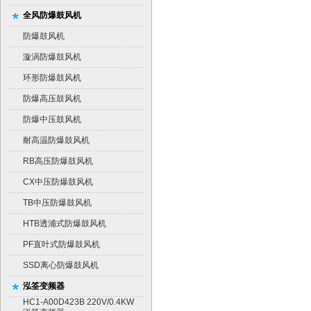
全风防爆鼓风机
防爆鼓风机
漩涡防爆鼓风机
环形防爆鼓风机
防爆高压鼓风机
防爆中压鼓风机
耐高温防爆鼓风机
RB高压防爆鼓风机
CX中压防爆鼓风机
TB中压防爆鼓风机
HTB透浦式防爆鼓风机
PF直叶式防爆鼓风机
SSD离心防爆鼓风机
泓筌变频器
HC1-A00D423B 220V/0.4KW