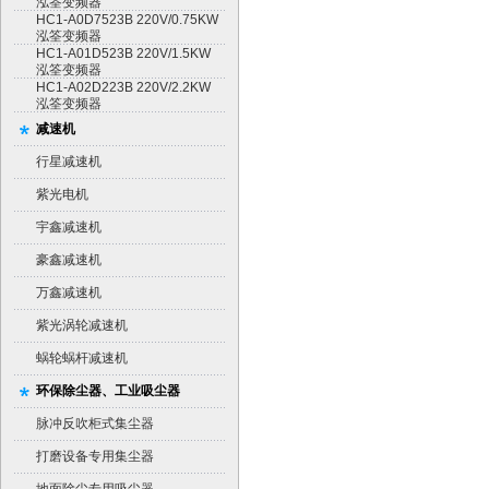
泓筌变频器
HC1-A0D7523B 220V/0.75KW
泓筌变频器
HC1-A01D523B 220V/1.5KW
泓筌变频器
HC1-A02D223B 220V/2.2KW
泓筌变频器
减速机
行星减速机
紫光电机
宇鑫减速机
豪鑫减速机
万鑫减速机
紫光涡轮减速机
蜗轮蜗杆减速机
环保除尘器、工业吸尘器
脉冲反吹柜式集尘器
打磨设备专用集尘器