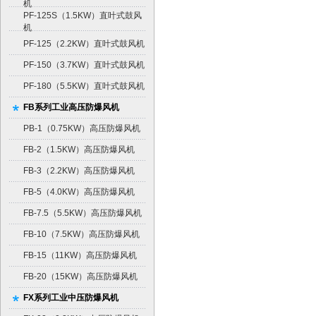
机
PF-125S（1.5KW）直叶式鼓风
机
PF-125（2.2KW）直叶式鼓风机
PF-150（3.7KW）直叶式鼓风机
PF-180（5.5KW）直叶式鼓风机
FB系列工业高压防爆风机
PB-1（0.75KW）高压防爆风机
FB-2（1.5KW）高压防爆风机
FB-3（2.2KW）高压防爆风机
FB-5（4.0KW）高压防爆风机
FB-7.5（5.5KW）高压防爆风机
FB-10（7.5KW）高压防爆风机
FB-15（11KW）高压防爆风机
FB-20（15KW）高压防爆风机
FX系列工业中压防爆风机