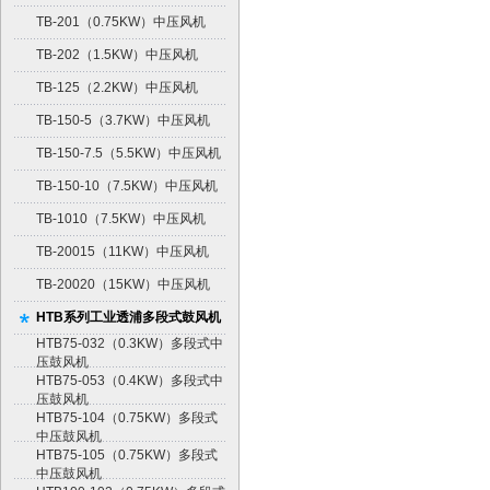
TB-201（0.75KW）中压风机
TB-202（1.5KW）中压风机
TB-125（2.2KW）中压风机
TB-150-5（3.7KW）中压风机
TB-150-7.5（5.5KW）中压风机
TB-150-10（7.5KW）中压风机
TB-1010（7.5KW）中压风机
TB-20015（11KW）中压风机
TB-20020（15KW）中压风机
HTB系列工业透浦多段式鼓风机
HTB75-032（0.3KW）多段式中
压鼓风机
HTB75-053（0.4KW）多段式中
压鼓风机
HTB75-104（0.75KW）多段式
中压鼓风机
HTB75-105（0.75KW）多段式
中压鼓风机