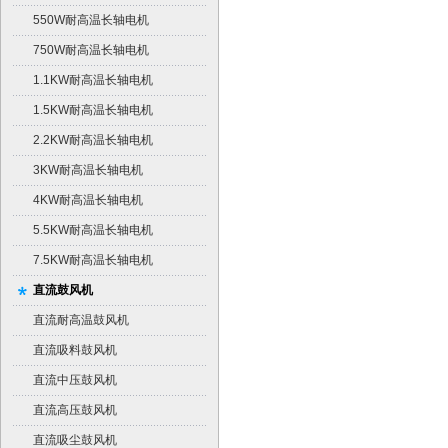
550W耐高温长轴电机
750W耐高温长轴电机
1.1KW耐高温长轴电机
1.5KW耐高温长轴电机
2.2KW耐高温长轴电机
3KW耐高温长轴电机
4KW耐高温长轴电机
5.5KW耐高温长轴电机
7.5KW耐高温长轴电机
直流鼓风机
直流耐高温鼓风机
直流吸料鼓风机
直流中压鼓风机
直流高压鼓风机
直流吸尘鼓风机