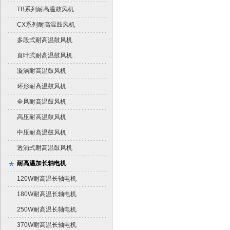
TB系列耐高温鼓风机
CX系列耐高温鼓风机
多段式耐高温鼓风机
直叶式耐高温鼓风机
漩涡耐高温鼓风机
环形耐高温鼓风机
全风耐高温鼓风机
高压耐高温鼓风机
中压耐高温鼓风机
透浦式耐高温鼓风机
耐高温加长轴电机
120W耐高温长轴电机
180W耐高温长轴电机
250W耐高温长轴电机
370W耐高温长轴电机