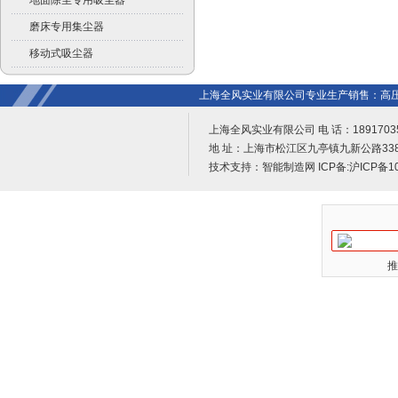
地面除尘专用吸尘器
磨床专用集尘器
移动式吸尘器
上海全风实业有限公司专业生产销售：高压
上海全风实业有限公司 电 话：18917035482
地 址：上海市松江区九亭镇九新公路338号
技术支持：
智能制造网
ICP备:
沪ICP备10
推