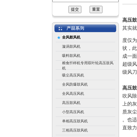
高压鼓
其实就
全风鼓风机
度仅为
漩涡鼓风机
状，此
吸料鼓风机
成一面
粮食扦样机专用双叶轮高压鼓风
超级风
机
级风刀
吸尘高压风机
全风防爆鼓风机
高压鼓
全风高压风机
吹风除
高压鼓风机
上的灰
质灰尘
小型高压风机
。也适
单相高压鼓风机
直致力
三相高压鼓风机