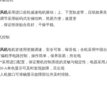
风机
采用进口齿轮减速电机驱动；上、下宽轨皮带，压纸效果良
调节采用砝码式生锤结构，简易方便；速度变
，保证纸张贴合良好，干燥平稳。
气控制
风机
电机皆使用变频调速，安全可靠，噪音低；全机采用中国台
-可编程序电路控制，操作简单，保养容易；所在电
*采用进口配置，保证整机控制系统的灵敏与稳定性；电器采用
320-A单色显示可及时发现故障，旦出现
人机接口可准确显示故障部位并及时排除。