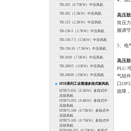
TB-201（0.75KW）中压风机
TB-202（1.5KW）中压风机
高压鼓
TB-125（2.2KW）中压风机
筒压力
频调节
TB-150-5（3.7KW）中压风机
TB-150-7.5（5.5KW）中压风机
5、电
TB-150-10（7.5KW）中压风机
TB-1010（7.5KW）中压风机
高压鼓
TB-20015（11KW）中压风机
PLC
TB-20020（15KW）中压风机
气组件
口OP
HTB系列工业透浦多段式鼓风机
HTB75-032（0.3KW）多段式中
故障，
压鼓风机
HTB75-053（0.4KW）多段式中
压鼓风机
HTB75-104（0.75KW）多段式中
压鼓风机
HTB75-105（0.75KW）多段式中
压鼓风机
HTB100-102（0.75KW）多段式