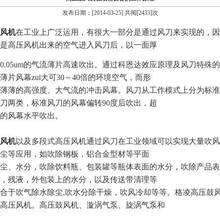
发布日期：[2014-03-25] 共阅[2433]次
风机
在工业上广泛运用，有很大一部分是通过风刀来实现的，因
是高压风机出来的空气进入风刀后，以一面厚
0.05um的气流薄片高速吹出。通过科恩达效应原理及风刀特殊
薄片风幕zui大可30～40倍的环境空气，而形
薄薄的高强度、大气流的冲击风幕。风刀从工作模式上分为标准
刀两类，标准风刀的风幕偏转90度后吹出，超
的风幕水平吹出。
风机
以及多段式高压风机通过风刀在工业领域可以实现大量吹风
尘等应用，如吹除钢板，铝合金型材等平面
尘、水分，吹除饮料瓶、包装罐等瓶体表面的水分，吹除产品表
，残液，外包装上的水分，以及传送带清理等
合于吹气除水除尘,吹水分除干燥，吹风冷却等等。格凌高压鼓
高压风机。高压鼓风机、漩涡气泵、旋涡气泵和