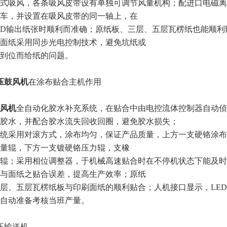
式吸风，各条吸风皮带设有单独可调节风量机构；配进口电磁离
车，并设置在吸风皮带的同一轴上，在
D输出纸张时顺利而准确；原纸板、三层、五层瓦楞纸也能顺利
面纸采用同步光电控制技术，避免坑纸或
到位而给纸的问题。
压鼓风机
在涂布贴合主机作用
风机
全自动化胶水补充系统，在贴合中由电控流体控制器自动侦
胶水，并配合胶水流失回收回圈，避免胶水损失；
统采用对滚方式，涂布均匀，保证产品质量，上方一支硬铬涂布
量辊，下方一支镀硬铬压力辊，支橡
辊；采用相位调整器，于机械高速贴合时在不停机状态下能及时
与面纸之贴合误差，提高生产效率；原纸
层、五层瓦楞纸板与印刷面纸的顺利贴合；人机接口显示，LE
自动准备考核当班产量。
压输送机