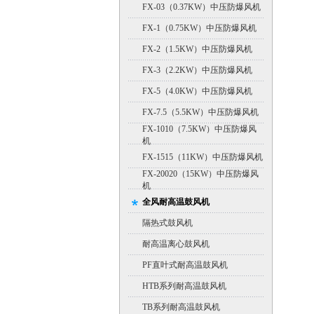
FX-03（0.37KW）中压防爆风机
FX-1（0.75KW）中压防爆风机
FX-2（1.5KW）中压防爆风机
FX-3（2.2KW）中压防爆风机
FX-5（4.0KW）中压防爆风机
FX-7.5（5.5KW）中压防爆风机
FX-1010（7.5KW）中压防爆风
机
FX-1515（11KW）中压防爆风机
FX-20020（15KW）中压防爆风
机
全风耐高温鼓风机
隔热式鼓风机
耐高温离心鼓风机
PF直叶式耐高温鼓风机
HTB系列耐高温鼓风机
TB系列耐高温鼓风机