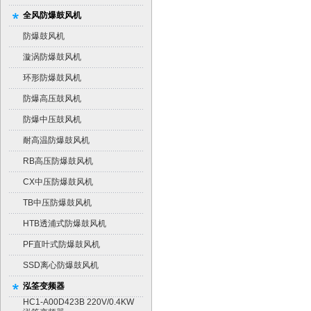
全风防爆鼓风机
防爆鼓风机
漩涡防爆鼓风机
环形防爆鼓风机
防爆高压鼓风机
防爆中压鼓风机
耐高温防爆鼓风机
RB高压防爆鼓风机
CX中压防爆鼓风机
TB中压防爆鼓风机
HTB透浦式防爆鼓风机
PF直叶式防爆鼓风机
SSD离心防爆鼓风机
泓筌变频器
HC1-A00D423B 220V/0.4KW