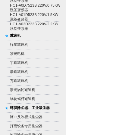
泓筌变频器
HC1-A0D7523B 220V/0.75KW
泓筌变频器
HC1-A01D523B 220V/1.5KW
泓筌变频器
HC1-A02D223B 220V/2.2KW
泓筌变频器
减速机
行星减速机
紫光电机
宇鑫减速机
豪鑫减速机
万鑫减速机
紫光涡轮减速机
蜗轮蜗杆减速机
环保除尘器、工业吸尘器
脉冲反吹柜式集尘器
打磨设备专用集尘器