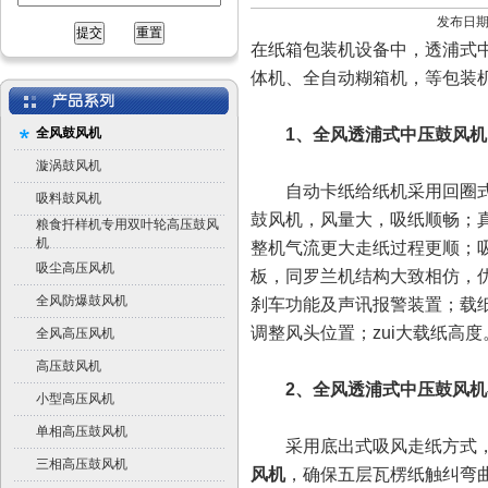
发布日期：[
在纸箱包装机设备中，透浦式
体机、全自动糊箱机，等包装
全风鼓风机
1、全风透浦式中压鼓风
漩涡鼓风机
自动卡纸给纸机采用回圈式
吸料鼓风机
鼓风机，风量大，吸纸顺畅；
粮食扦样机专用双叶轮高压鼓风
机
整机气流更大走纸过程更顺；
吸尘高压风机
板，同罗兰机结构大致相仿，
全风防爆鼓风机
刹车功能及声讯报警装置；载
调整风头位置；zui大载纸高度
全风高压风机
高压鼓风机
2、全风透浦式中压鼓风机
小型高压风机
单相高压鼓风机
采用底出式吸风走纸方式，
三相高压鼓风机
风机
，确保五层瓦楞纸触纠弯