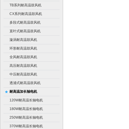
TB系列耐高温鼓风机
CX系列耐高温鼓风机
多段式耐高温鼓风机
直叶式耐高温鼓风机
漩涡耐高温鼓风机
环形耐高温鼓风机
全风耐高温鼓风机
高压耐高温鼓风机
中压耐高温鼓风机
透浦式耐高温鼓风机
耐高温加长轴电机
120W耐高温长轴电机
180W耐高温长轴电机
250W耐高温长轴电机
370W耐高温长轴电机