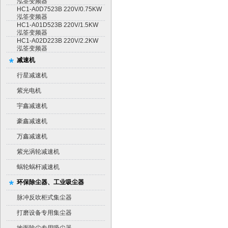
泓筌变频器
HC1-A0D7523B 220V/0.75KW
泓筌变频器
HC1-A01D523B 220V/1.5KW
泓筌变频器
HC1-A02D223B 220V/2.2KW
泓筌变频器
减速机
行星减速机
紫光电机
宇鑫减速机
豪鑫减速机
万鑫减速机
紫光涡轮减速机
蜗轮蜗杆减速机
环保除尘器、工业吸尘器
脉冲反吹柜式集尘器
打磨设备专用集尘器