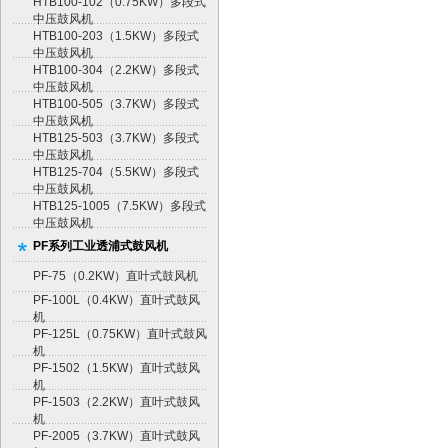
HTB100-102（0.75KW）多段式
中压鼓风机
HTB100-203（1.5KW）多段式
中压鼓风机
HTB100-304（2.2KW）多段式
中压鼓风机
HTB100-505（3.7KW）多段式
中压鼓风机
HTB125-503（3.7KW）多段式
中压鼓风机
HTB125-704（5.5KW）多段式
中压鼓风机
HTB125-1005（7.5KW）多段式
中压鼓风机
PF系列工业透浦式鼓风机
PF-75（0.2KW）直叶式鼓风机
PF-100L（0.4KW）直叶式鼓风
机
PF-125L（0.75KW）直叶式鼓风
机
PF-1502（1.5KW）直叶式鼓风
机
PF-1503（2.2KW）直叶式鼓风
机
PF-2005（3.7KW）直叶式鼓风