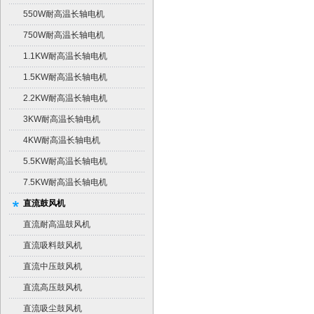
550W耐高温长轴电机
750W耐高温长轴电机
1.1KW耐高温长轴电机
1.5KW耐高温长轴电机
2.2KW耐高温长轴电机
3KW耐高温长轴电机
4KW耐高温长轴电机
5.5KW耐高温长轴电机
7.5KW耐高温长轴电机
直流鼓风机
直流耐高温鼓风机
直流吸料鼓风机
直流中压鼓风机
直流高压鼓风机
直流吸尘鼓风机