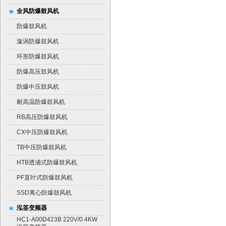
全风防爆鼓风机
防爆鼓风机
漩涡防爆鼓风机
环形防爆鼓风机
防爆高压鼓风机
防爆中压鼓风机
耐高温防爆鼓风机
RB高压防爆鼓风机
CX中压防爆鼓风机
TB中压防爆鼓风机
HTB透浦式防爆鼓风机
PF直叶式防爆鼓风机
SSD离心防爆鼓风机
泓筌变频器
HC1-A00D423B 220V/0.4KW