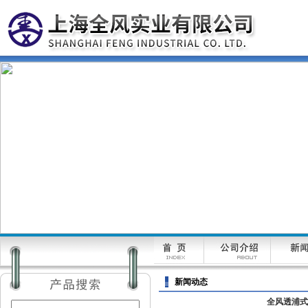
新闻动态
全风透浦式