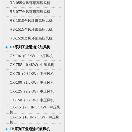
RB-055全风环形高压风机
RB-077全风环形高压风机
RB-1010全风环形高压风机
RB-1515全风环形高压风机
RB-1520全风环形高压风机
CX系列工业透浦式鼓风机
CX-1/4（0.2KW）中压风机
CX-75S（0.4KW）中压风机
CX-75（0.75KW）中压风机
CX-100（1.5KW）中压风机
CX-125（2.2KW）中压风机
CX-150（3.7KW）中压风机
CX-7.5（7.5HP 5.5KW）中压风
机
CX-7.5（10HP 7.5KW）中压风
机
TB系列工业透浦式鼓风机