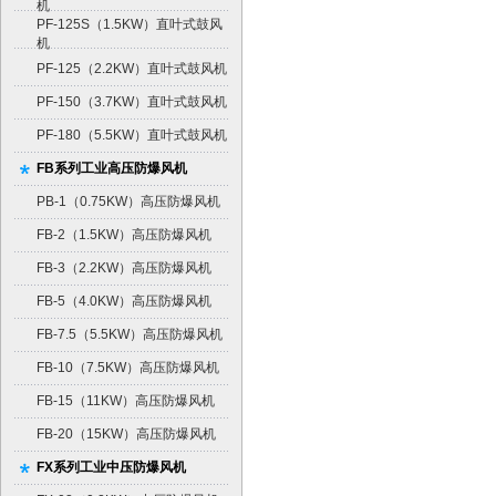
机
PF-125S（1.5KW）直叶式鼓风
机
PF-125（2.2KW）直叶式鼓风机
PF-150（3.7KW）直叶式鼓风机
PF-180（5.5KW）直叶式鼓风机
FB系列工业高压防爆风机
PB-1（0.75KW）高压防爆风机
FB-2（1.5KW）高压防爆风机
FB-3（2.2KW）高压防爆风机
FB-5（4.0KW）高压防爆风机
FB-7.5（5.5KW）高压防爆风机
FB-10（7.5KW）高压防爆风机
FB-15（11KW）高压防爆风机
FB-20（15KW）高压防爆风机
FX系列工业中压防爆风机