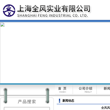
新闻动态
全风风