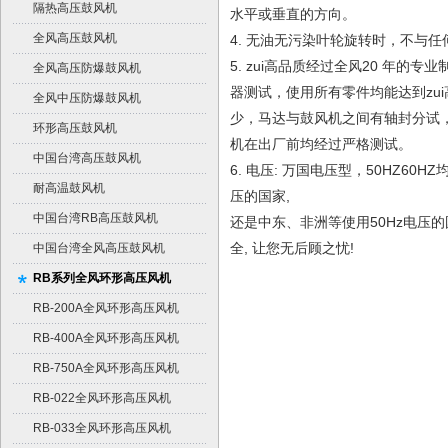
隔热高压鼓风机
水平或垂直的方向。
全风高压鼓风机
4. 无油无污染叶轮旋转时，不与
5. zui高品质经过全风20 年的
全风高压防爆鼓风机
器测试，使用所有零件均能达到zui
全风中压防爆鼓风机
少，马达与鼓风机之间有轴封分试
环形高压鼓风机
机在出厂前均经过严格测试。
中国台湾高压鼓风机
6. 电压: 万国电压型，50HZ60
耐高温鼓风机
压的国家,
中国台湾RB高压鼓风机
还是中东、非洲等使用50Hz电压
全, 让您无后顾之忧!
中国台湾全风高压鼓风机
RB系列全风环形高压风机
RB-200A全风环形高压风机
RB-400A全风环形高压风机
RB-750A全风环形高压风机
RB-022全风环形高压风机
RB-033全风环形高压风机