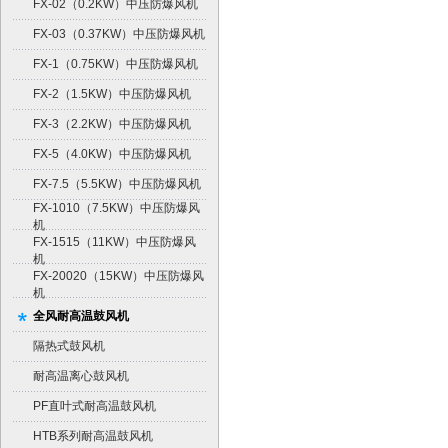
FX-02（0.2KW）中压防爆风机
FX-03（0.37KW）中压防爆风机
FX-1（0.75KW）中压防爆风机
FX-2（1.5KW）中压防爆风机
FX-3（2.2KW）中压防爆风机
FX-5（4.0KW）中压防爆风机
FX-7.5（5.5KW）中压防爆风机
FX-1010（7.5KW）中压防爆风
机
FX-1515（11KW）中压防爆风
机
FX-20020（15KW）中压防爆风
机
全风耐高温鼓风机
隔热式鼓风机
耐高温离心鼓风机
PF直叶式耐高温鼓风机
HTB系列耐高温鼓风机