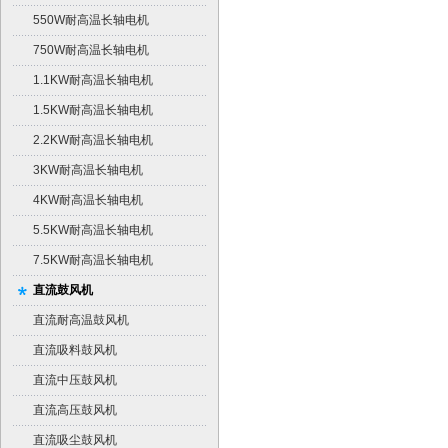
550W耐高温长轴电机
750W耐高温长轴电机
1.1KW耐高温长轴电机
1.5KW耐高温长轴电机
2.2KW耐高温长轴电机
3KW耐高温长轴电机
4KW耐高温长轴电机
5.5KW耐高温长轴电机
7.5KW耐高温长轴电机
直流鼓风机
直流耐高温鼓风机
直流吸料鼓风机
直流中压鼓风机
直流高压鼓风机
直流吸尘鼓风机