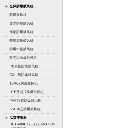
全风防爆鼓风机
防爆鼓风机
漩涡防爆鼓风机
环形防爆鼓风机
防爆高压鼓风机
防爆中压鼓风机
耐高温防爆鼓风机
RB高压防爆鼓风机
CX中压防爆鼓风机
TB中压防爆鼓风机
HTB透浦式防爆鼓风机
PF直叶式防爆鼓风机
SSD离心防爆鼓风机
泓筌变频器
HC1-A00D423B 220V/0.4KW