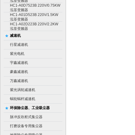
泓筌变频器
HC1-A0D7523B 220V/0.75KW
泓筌变频器
HC1-A01D523B 220V/1.5KW
泓筌变频器
HC1-A02D223B 220V/2.2KW
泓筌变频器
减速机
行星减速机
紫光电机
宇鑫减速机
豪鑫减速机
万鑫减速机
紫光涡轮减速机
蜗轮蜗杆减速机
环保除尘器、工业吸尘器
脉冲反吹柜式集尘器
打磨设备专用集尘器