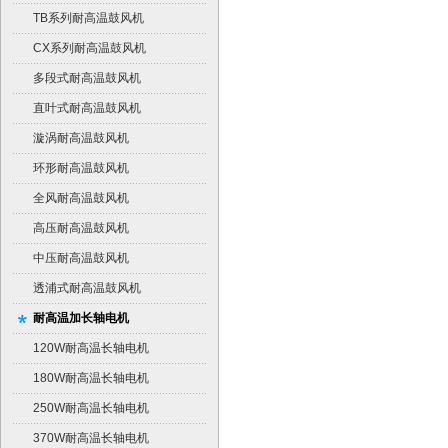
TB系列耐高温鼓风机
CX系列耐高温鼓风机
多段式耐高温鼓风机
直叶式耐高温鼓风机
漩涡耐高温鼓风机
环形耐高温鼓风机
全风耐高温鼓风机
高压耐高温鼓风机
中压耐高温鼓风机
透浦式耐高温鼓风机
耐高温加长轴电机
120W耐高温长轴电机
180W耐高温长轴电机
250W耐高温长轴电机
370W耐高温长轴电机