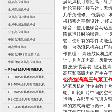
涡流风机可靠性高：除
隔热高压鼓风机
叶轮直接连接马达，无
全风高压鼓风机
几乎免维修。 低震动：
全风高压防爆鼓风机
极精密之平衡设计，测试
全风中压防爆鼓风机
噪音：使用低噪音马达
环形高压鼓风机
降低运转时的噪音。 全
中国台湾高压鼓风机
管，使所有的零件均能达
每一台涡流风机在出厂前
耐高温鼓风机
作原理： 高压鼓风机是
中国台湾RB高压鼓风机
计，具有压力高、风量
中国台湾全风高压鼓风机
能强,安装容易, 稳定性高
RB系列全风环形高压风机
高压和高吸力的产生在于
RB-200A全风环形高压风机
铝壳旋涡高压气泵
工
RB-400A全风环形高压风机
涡流风机的叶轮由数十
RB-750A全风环形高压风机
轮。叶轮叶片中间的空
运动，在那里空气进入
RB-022全风环形高压风机
样的方式再进行循环。叶
RB-033全风环形高压风机