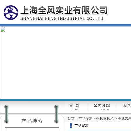
首页
>
产品展示
>
全风鼓风机
>
全风高
产品展示