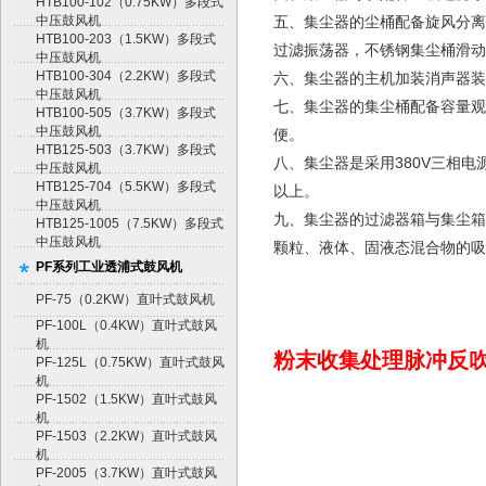
HTB100-102（0.75KW）多段式
中压鼓风机
五、集尘器的尘桶配备旋风分离
HTB100-203（1.5KW）多段式
过滤振荡器，不锈钢集尘桶滑动
中压鼓风机
HTB100-304（2.2KW）多段式
六、集尘器的主机加装消声器装
中压鼓风机
七、集尘器的集尘桶配备容量观
HTB100-505（3.7KW）多段式
中压鼓风机
便。
HTB125-503（3.7KW）多段式
八、集尘器是采用380V三相
中压鼓风机
HTB125-704（5.5KW）多段式
以上。
中压鼓风机
九、集尘器的过滤器箱与集尘箱
HTB125-1005（7.5KW）多段式
中压鼓风机
颗粒、液体、固液态混合物的吸
PF系列工业透浦式鼓风机
PF-75（0.2KW）直叶式鼓风机
PF-100L（0.4KW）直叶式鼓风
机
粉末收集处理脉冲反吹
PF-125L（0.75KW）直叶式鼓风
机
PF-1502（1.5KW）直叶式鼓风
机
PF-1503（2.2KW）直叶式鼓风
机
PF-2005（3.7KW）直叶式鼓风