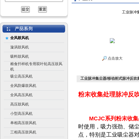
工业脉冲
全风鼓风机
漩涡鼓风机
吸料鼓风机
点击放大
粮食扦样机专用双叶轮高压鼓风
机
吸尘高压风机
工业脉冲集尘器/移动柜式脉冲反吹
全风防爆鼓风机
粉末收集处理脉冲反吹
全风高压风机
高压鼓风机
小型高压风机
MCJC系列粉末收集
单相高压鼓风机
时使用，吸力强劲、储
三相高压鼓风机
点，特别是工业吸尘器