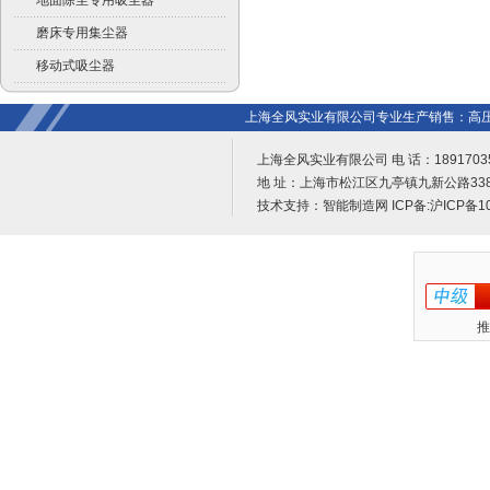
地面除尘专用吸尘器
磨床专用集尘器
移动式吸尘器
上海全风实业有限公司专业生产销售：高压
上海全风实业有限公司 电 话：18917035482
地 址：上海市松江区九亭镇九新公路338号
技术支持：
智能制造网
ICP备:
沪ICP备10
推