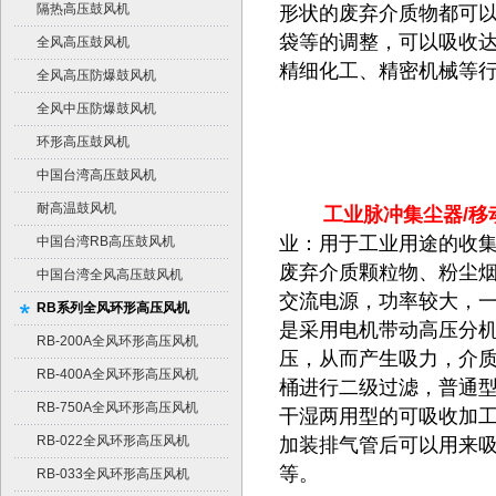
隔热高压鼓风机
形状的废弃介质物都可
袋等的调整，可以吸收达
全风高压鼓风机
精细化工、精密机械等
全风高压防爆鼓风机
全风中压防爆鼓风机
环形高压鼓风机
中国台湾高压鼓风机
耐高温鼓风机
工业脉冲集尘器/移
业：
用于工业用途的收
中国台湾RB高压鼓风机
废弃介质颗粒物、粉尘
中国台湾全风高压鼓风机
交流电源，功率较大，一般
RB系列全风环形高压风机
是采用电机带动高压分机
RB-200A全风环形高压风机
压，从而产生吸力，介
RB-400A全风环形高压风机
桶进行二级过滤，普通
RB-750A全风环形高压风机
干湿两用型的可吸收加
RB-022全风环形高压风机
加装排气管后可以用来
等。
RB-033全风环形高压风机