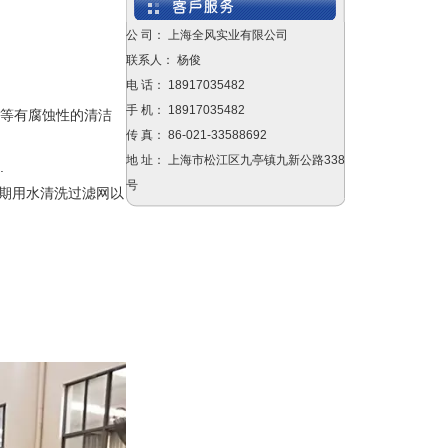
扦样机鼓风机
公 司： 上海全风实业有限公司
联系人： 杨俊
电 话： 18917035482
手 机： 18917035482
水等有腐蚀性的清洁
传 真： 86-021-33588692
粮食扦样器高压风机
地 址： 上海市松江区九亭镇九新公路338
.
号
定期用水清洗过滤网以
直流耐高温风机
透浦式耐高温中压鼓风机