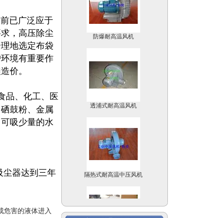
防爆耐高温风机
目前已广泛应于
要求，高压除尘
合理地选定布袋
护环境有重要作
程造价。
透浦式耐高温风机
食品、化工、医
、硒鼓粉、金属
，可吸少量的水
隔热式耐高温中压风机
吸尘器达到三年
成危害的液体进入