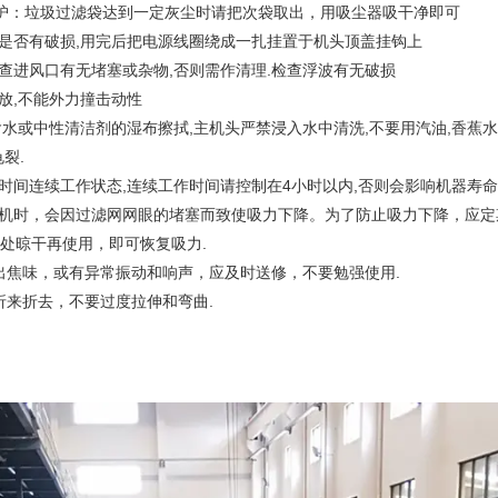
护：垃圾过滤袋达到一定灰尘时请把次袋取出，用吸尘器吸干净即可
头是否有破损,用完后把电源线圈绕成一扎挂置于机头顶盖挂钩上
检查进风口有无堵塞或杂物,否则需作清理.检查浮波有无破损
轻放,不能外力撞击动性
用含水或中性清洁剂的湿布擦拭,主机头严禁浸入水中清洗,不要用汽油,香蕉
裂.
长时间连续工作状态,连续工作时间请控制在4小时以内,否则会影响机器寿命
水机时，会因过滤网网眼的堵塞而致使吸力下降。为了防止吸力下降，应
处晾干再使用，即可恢复吸力.
发出焦味，或有异常振动和响声，应及时送修，不要勉强使用.
地折来折去，不要过度拉伸和弯曲.