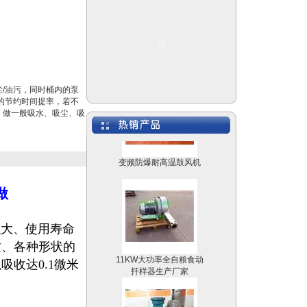
特殊防爆旋涡气泵生产厂
家
/油污，同时桶内的泵
的节约时间提率，若不
，做一般吸水、吸尘、吸
变频防爆耐高温鼓风机
做
积大、使用寿命
11KW大功率全自粮食动
质、各种形状的
扦样器生产厂家
收达0.1微米