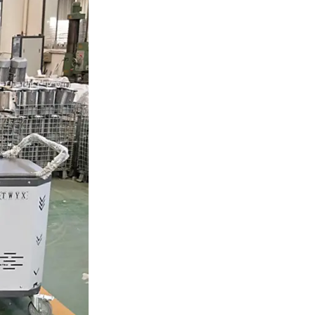
特殊防爆旋涡气泵生产厂
家
变频防爆耐高温鼓风机
11KW大功率全自粮食动
扦样器生产厂家