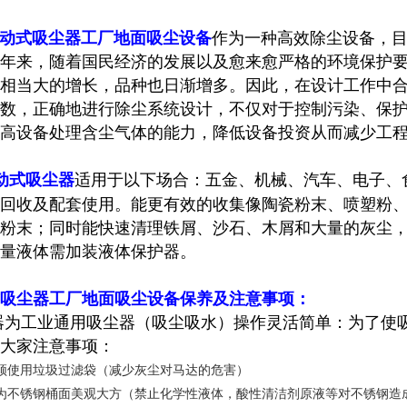
动式吸尘器工厂地面吸尘设备
作为一种高效除尘设备，
年来，随着国民经济的发展以及愈来愈严格的环境保护
相当大的增长，品种也日渐增多。因此，在设计工作中
数，正确地进行除尘系统设计，不仅对于控制污染、保
高设备处理含尘气体的能力，降低设备投资从而减少工
动式吸尘器
适用于以下场合：五金、机械、汽车、电子、
回收及配套使用。能更有效的收集像陶瓷粉末、喷塑粉
粉末；同时能快速清理铁屑、沙石、木屑和大量的灰尘
量液体需加装液体保护器。
吸尘器工厂地面吸尘设备
保养及注意事项：
器为工业通用吸尘器（吸尘吸水）操作灵活简单：为了使
大家注意事项：
须使用垃圾过滤袋（减少灰尘对马达的危害）
为不锈钢桶面美观大方（禁止化学性液体，酸性清洁剂原液等对不锈钢造