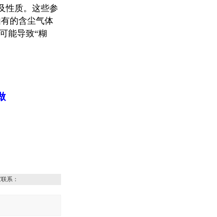
及性质。这些参
如有的含尘气体
可能导致“糊
扦样机鼓风机
做
粮食扦样器高压风机
家联系：
直流耐高温风机