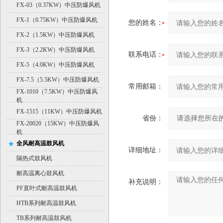
FX-03（0.37KW）中压防爆风机
FX-1（0.75KW）中压防爆风机
您的姓名：
FX-2（1.5KW）中压防爆风机
FX-3（2.2KW）中压防爆风机
联系电话：
FX-5（4.0KW）中压防爆风机
FX-7.5（5.5KW）中压防爆风机
常用邮箱：
FX-1010（7.5KW）中压防爆风
机
FX-1515（11KW）中压防爆风机
省份：
FX-20020（15KW）中压防爆风
机
全风耐高温鼓风机
详细地址：
隔热式鼓风机
耐高温离心鼓风机
补充说明：
PF直叶式耐高温鼓风机
HTB系列耐高温鼓风机
TB系列耐高温鼓风机