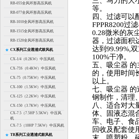
三、马力的大小
RB-055全风环形高压风机
等。
RB-077全风环形高压风机
四、过滤可以
RB-1010全风环形高压风机
FPPR820
RB-1515全风环形高压风机
0.28微米的灰
器，过滤面积达
RB-1520全风环形高压风机
达到99.99
CX系列工业透浦式鼓风机
100%干净。
CX-1/4（0.2KW）中压风机
五、吸尘器 
CX-75S（0.4KW）中压风机
的，使用时间
CX-75（0.75KW）中压风机
以上。
CX-100（1.5KW）中压风机
七、吸尘器 
钢制作，清理
CX-125（2.2KW）中压风机
八、适合对大
CX-150（3.7KW）中压风机
体、固液态混
CX-7.5（7.5HP 5.5KW）中压风
机
车、电子、食
CX-7.5（10HP 7.5KW）中压风机
回收及配套使
TB系列工业透浦式鼓风机
末、喷塑粉、