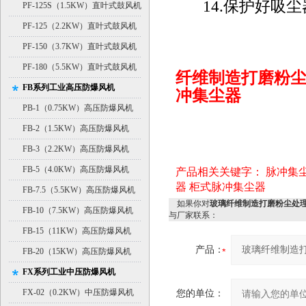
14.保护好吸
PF-125S（1.5KW）直叶式鼓风机
PF-125（2.2KW）直叶式鼓风机
PF-150（3.7KW）直叶式鼓风机
PF-180（5.5KW）直叶式鼓风机
纤维制造打磨粉尘
FB系列工业高压防爆风机
冲集尘器
PB-1（0.75KW）高压防爆风机
FB-2（1.5KW）高压防爆风机
FB-3（2.2KW）高压防爆风机
FB-5（4.0KW）高压防爆风机
产品相关关键字：
脉冲集
器
柜式脉冲集尘器
FB-7.5（5.5KW）高压防爆风机
如果你对
玻璃纤维制造打磨粉尘处
FB-10（7.5KW）高压防爆风机
与厂家联系：
FB-15（11KW）高压防爆风机
产品：
FB-20（15KW）高压防爆风机
FX系列工业中压防爆风机
FX-02（0.2KW）中压防爆风机
您的单位：