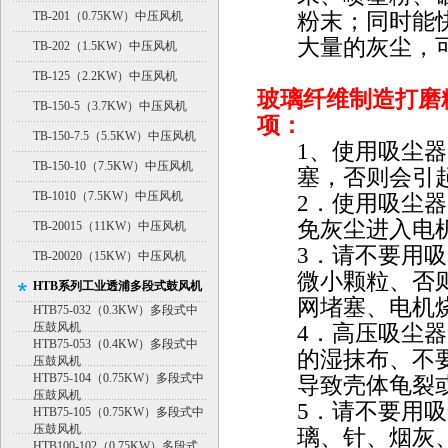
TB-201（0.75KW）中压风机
粉末；同时能
大量的灰尘，
TB-202（1.5KW）中压风机
TB-125（2.2KW）中压风机
玻璃纤维制造打磨
TB-150-5（3.7KW）中压风机
项：
TB-150-7.5（5.5KW）中压风机
1、使用吸尘
TB-150-10（7.5KW）中压风机
塞，否则会引
TB-1010（7.5KW）中压风机
2．使用吸尘
免灰尘进入电
TB-20015（11KW）中压风机
3．请不要用
TB-20020（15KW）中压风机
微小颗粒、否
HTB系列工业透浦多段式鼓风机
网堵塞、电机
HTB75-032（0.3KW）多段式中
压鼓风机
4．高压吸尘
HTB75-053（0.4KW）多段式中
的湿抹布、不
压鼓风机
HTB75-104（0.75KW）多段式中
导致壳体龟裂
压鼓风机
5．请不要用
HTB75-105（0.75KW）多段式中
压鼓风机
璃、针、烟灰
HTB100-102（0.75KW）多段式