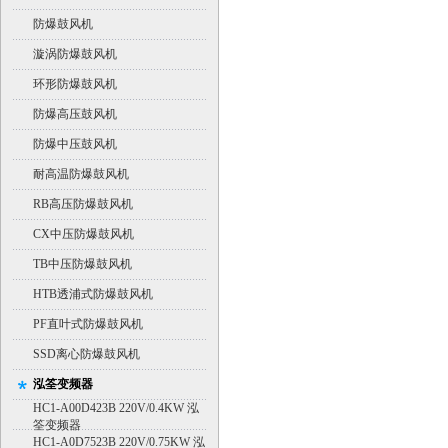
防爆鼓风机
漩涡防爆鼓风机
环形防爆鼓风机
防爆高压鼓风机
防爆中压鼓风机
耐高温防爆鼓风机
RB高压防爆鼓风机
CX中压防爆鼓风机
TB中压防爆鼓风机
HTB透浦式防爆鼓风机
PF直叶式防爆鼓风机
SSD离心防爆鼓风机
泓筌变频器
HC1-A00D423B 220V/0.4KW 泓
筌变频器
HC1-A0D7523B 220V/0.75KW 泓