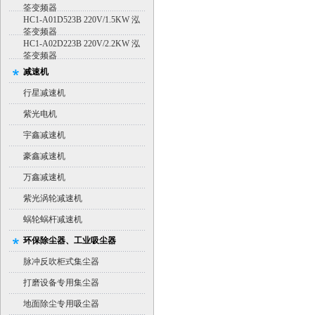
筌变频器
HC1-A01D523B 220V/1.5KW 泓
筌变频器
HC1-A02D223B 220V/2.2KW 泓
筌变频器
减速机
行星减速机
紫光电机
宇鑫减速机
豪鑫减速机
万鑫减速机
紫光涡轮减速机
蜗轮蜗杆减速机
环保除尘器、工业吸尘器
脉冲反吹柜式集尘器
打磨设备专用集尘器
地面除尘专用吸尘器