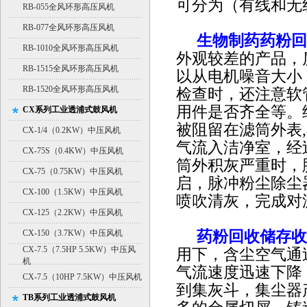
可分为（有线和无
RB-055全风环形高压风机
RB-077全风环形高压风机
生物制药药粉回
RB-1010全风环形高压风机
外观较差的产品，
RB-1515全风环形高压风机
以从电机噪音大小
RB-1520全风环形高压风机
检查时，还注意软
用件是否齐全等。
CX系列工业透浦式鼓风机
被阻留在滤筒外表
CX-1/4（0.2KW）中压风机
气流入洁净室，经
CX-75S（0.4KW）中压风机
筒外积灰严重时，
CX-75（0.75KW）中压风机
启，脉冲粉尘除尘
CX-100（1.5KW）中压风机
喷吹清灰，完成对
CX-125（2.2KW）中压风机
CX-150（3.7KW）中压风机
药粉回收储存收
CX-7.5（7.5HP 5.5KW）中压风
用下，含尘空气通
机
气流速度迅速下降
CX-7.5（10HP 7.5KW）中压风机
到集灰斗，集尘器
TB系列工业透浦式鼓风机