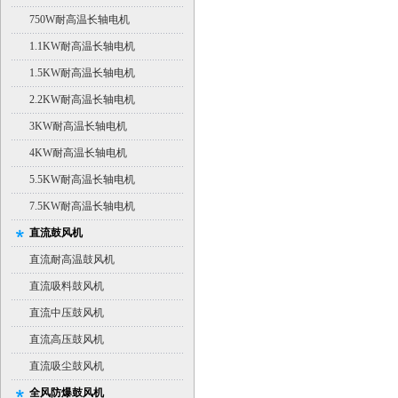
750W耐高温长轴电机
1.1KW耐高温长轴电机
1.5KW耐高温长轴电机
2.2KW耐高温长轴电机
3KW耐高温长轴电机
4KW耐高温长轴电机
5.5KW耐高温长轴电机
7.5KW耐高温长轴电机
直流鼓风机
直流耐高温鼓风机
直流吸料鼓风机
直流中压鼓风机
直流高压鼓风机
直流吸尘鼓风机
全风防爆鼓风机