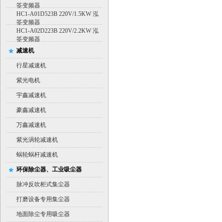
筌变频器
HC1-A01D523B 220V/1.5KW 泓
筌变频器
HC1-A02D223B 220V/2.2KW 泓
筌变频器
减速机
行星减速机
紫光电机
宇鑫减速机
豪鑫减速机
万鑫减速机
紫光涡轮减速机
蜗轮蜗杆减速机
环保除尘器、工业吸尘器
脉冲反吹柜式集尘器
打磨设备专用集尘器
地面除尘专用吸尘器