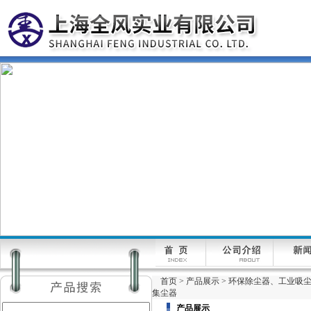
首页
>
产品展示
>
环保除尘器、工业吸
集尘器
产品展示