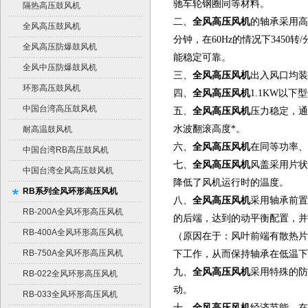
驰车轮钢圈同等材料。
隔热高压鼓风机
二、
全风高压风机
的轴承采用高速
全风高压鼓风机
分钟，在60Hz的情况下3450
全风高压防爆鼓风机
能稳定可靠。
全风中压防爆鼓风机
三、
全风高压风机
出入风口均装
环形高压鼓风机
四、
全风高压风机
1.1KW以
中国台湾高压鼓风机
五、
全风高压风机
压力稳定，通
水波翻滚高度*。
耐高温鼓风机
六、
全风高压风机
在同等功率、
中国台湾RB高压鼓风机
七、
全风高压风机
风盖采用片状
中国台湾全风高压鼓风机
降低了风机运行时的温度。
RB系列全风环形高压风机
八、
全风高压风机
采用轴承前置
RB-200A全风环形高压风机
的后端，达到的动平衡配置，并
RB-400A全风环形高压风机
（原因在于：风叶前端有散热片
RB-750A全风环形高压风机
下工作，从而保持轴承在低温下
九、
全风高压风机
采用特殊的防
RB-022全风环形高压风机
动。
RB-033全风环形高压风机
十、
全风高压风机
经济节能。在