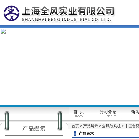
首页
>
产品展示
>
全风鼓风机
>
中国台湾
产品展示