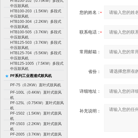
HTB100-102（0.75KW）多段式
中压鼓风机
HTB100-203（1.5KW）多段式
您的姓名：
中压鼓风机
HTB100-304（2.2KW）多段式
中压鼓风机
联系电话：
HTB100-505（3.7KW）多段式
中压鼓风机
HTB125-503（3.7KW）多段式
中压鼓风机
常用邮箱：
HTB125-704（5.5KW）多段式
中压鼓风机
HTB125-1005（7.5KW）多段式
中压鼓风机
省份：
PF系列工业透浦式鼓风机
PF-75（0.2KW）直叶式鼓风机
详细地址：
PF-100L（0.4KW）直叶式鼓风
机
PF-125L（0.75KW）直叶式鼓风
机
补充说明：
PF-1502（1.5KW）直叶式鼓风
机
PF-1503（2.2KW）直叶式鼓风
机
PF-2005（3.7KW）直叶式鼓风