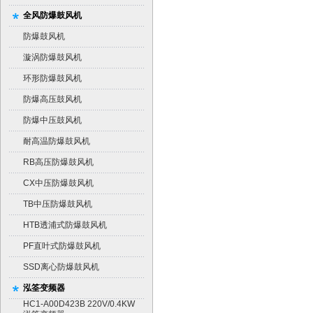
全风防爆鼓风机
防爆鼓风机
漩涡防爆鼓风机
环形防爆鼓风机
防爆高压鼓风机
防爆中压鼓风机
耐高温防爆鼓风机
RB高压防爆鼓风机
CX中压防爆鼓风机
TB中压防爆鼓风机
HTB透浦式防爆鼓风机
PF直叶式防爆鼓风机
SSD离心防爆鼓风机
泓筌变频器
HC1-A00D423B 220V/0.4KW