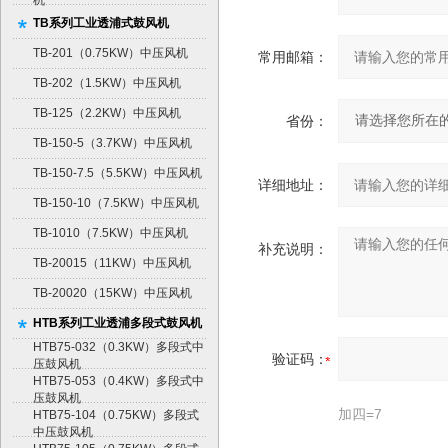
机
TB系列工业透浦式鼓风机
TB-201（0.75KW）中压风机
常用邮箱：
TB-202（1.5KW）中压风机
TB-125（2.2KW）中压风机
省份：
TB-150-5（3.7KW）中压风机
TB-150-7.5（5.5KW）中压风机
详细地址：
TB-150-10（7.5KW）中压风机
TB-1010（7.5KW）中压风机
补充说明：
TB-20015（11KW）中压风机
TB-20020（15KW）中压风机
HTB系列工业透浦多段式鼓风机
HTB75-032（0.3KW）多段式中
验证码：
压鼓风机
HTB75-053（0.4KW）多段式中
压鼓风机
加四=7
HTB75-104（0.75KW）多段式
中压鼓风机