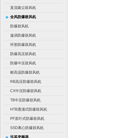
直流吸尘鼓风机
全风防爆鼓风机
防爆鼓风机
漩涡防爆鼓风机
环形防爆鼓风机
防爆高压鼓风机
防爆中压鼓风机
耐高温防爆鼓风机
RB高压防爆鼓风机
CX中压防爆鼓风机
TB中压防爆鼓风机
HTB透浦式防爆鼓风机
PF直叶式防爆鼓风机
SSD离心防爆鼓风机
泓筌变频器