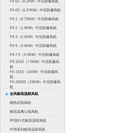
FX-02（0.2KW）中压防爆风机
FX-03（0.37KW）中压防爆风机
FX-1（0.75KW）中压防爆风机
FX-2（1.5KW）中压防爆风机
FX-3（2.2KW）中压防爆风机
FX-5（4.0KW）中压防爆风机
FX-7.5（5.5KW）中压防爆风机
FX-1010（7.5KW）中压防爆风
机
FX-1515（11KW）中压防爆风
机
FX-20020（15KW）中压防爆风
机
全风耐高温鼓风机
隔热式鼓风机
耐高温离心鼓风机
PF直叶式耐高温鼓风机
HTB系列耐高温鼓风机