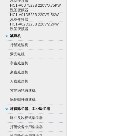
泓筌变频器
HC1-A0D7523B 220V/0.75KW
泓筌变频器
HC1-A01D523B 220V/1.5KW
泓筌变频器
HC1-A02D223B 220V/2.2KW
泓筌变频器
减速机
行星减速机
紫光电机
宇鑫减速机
豪鑫减速机
万鑫减速机
紫光涡轮减速机
蜗轮蜗杆减速机
环保除尘器、工业吸尘器
脉冲反吹柜式集尘器
打磨设备专用集尘器