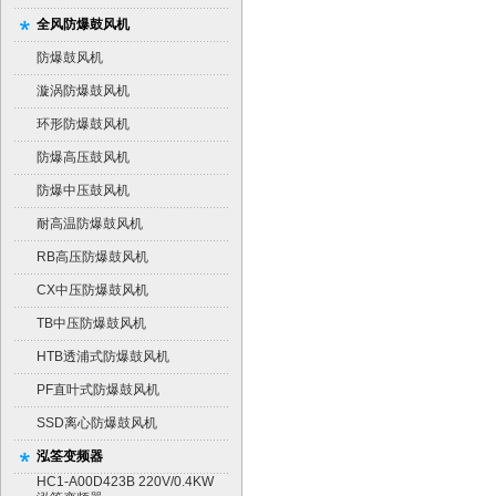
全风防爆鼓风机
防爆鼓风机
漩涡防爆鼓风机
环形防爆鼓风机
防爆高压鼓风机
防爆中压鼓风机
耐高温防爆鼓风机
RB高压防爆鼓风机
CX中压防爆鼓风机
TB中压防爆鼓风机
HTB透浦式防爆鼓风机
PF直叶式防爆鼓风机
SSD离心防爆鼓风机
泓筌变频器
HC1-A00D423B 220V/0.4KW