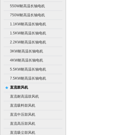
550W耐高温长轴电机
750W耐高温长轴电机
1.1KW耐高温长轴电机
1.5KW耐高温长轴电机
2.2KW耐高温长轴电机
3KW耐高温长轴电机
4KW耐高温长轴电机
5.5KW耐高温长轴电机
7.5KW耐高温长轴电机
直流鼓风机
直流耐高温鼓风机
直流吸料鼓风机
直流中压鼓风机
直流高压鼓风机
直流吸尘鼓风机