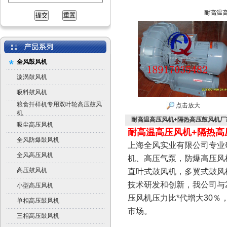
耐高温
全风鼓风机
漩涡鼓风机
吸料鼓风机
粮食扦样机专用双叶轮高压鼓风
点击放大
机
耐高温高压风机+隔热高压鼓风机厂
吸尘高压风机
耐高温高压风机+隔热高
全风防爆鼓风机
上海全风实业有限公司专业
全风高压风机
机、高压气泵，防爆高压风
高压鼓风机
直叶式鼓风机，多翼式鼓风
技术研发和创新，我公司与
小型高压风机
压风机压力比*代增大30％
单相高压鼓风机
市场。
三相高压鼓风机