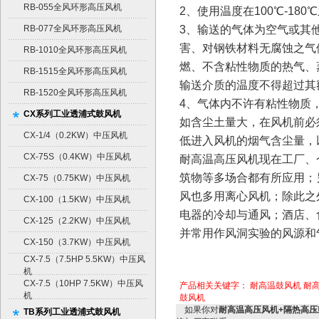
RB-055全风环形高压风机
2、使用温度在100℃-180
RB-077全风环形高压风机
3、输送的气体为空气或其
害、对钢铁材料无腐蚀之气
RB-1010全风环形高压风机
燃、不含粘性物质的热气、
RB-1515全风环形高压风机
输送介质的温度不得超过其
RB-1520全风环形高压风机
4、气体内不许有粘性物质，
CX系列工业透浦式鼓风机
如含尘土量大，在风机前必
CX-1/4（0.2KW）中压风机
低进入风机的烟气含尘量，
CX-75S（0.4KW）中压风机
耐高温高压风机现在工厂、
筑物等多场合都有所应用；
CX-75（0.75KW）中压风机
风也多用离心风机；除此之
CX-100（1.5KW）中压风机
电器的冷却与通风；酒店、
CX-125（2.2KW）中压风机
并常用作风洞实验的风源和
CX-150（3.7KW）中压风机
CX-7.5（7.5HP 5.5KW）中压风
机
CX-7.5（10HP 7.5KW）中压风
产品相关关键字：
耐高温鼓风机
耐
机
鼓风机
如果你对
耐高温高压风机+隔热高压
TB系列工业透浦式鼓风机