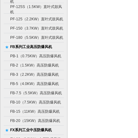
机
PF-125S（1.5KW）直叶式鼓风
机
PF-125（2.2KW）直叶式鼓风机
PF-150（3.7KW）直叶式鼓风机
PF-180（5.5KW）直叶式鼓风机
FB系列工业高压防爆风机
PB-1（0.75KW）高压防爆风机
FB-2（1.5KW）高压防爆风机
FB-3（2.2KW）高压防爆风机
FB-5（4.0KW）高压防爆风机
FB-7.5（5.5KW）高压防爆风机
FB-10（7.5KW）高压防爆风机
FB-15（11KW）高压防爆风机
FB-20（15KW）高压防爆风机
FX系列工业中压防爆风机