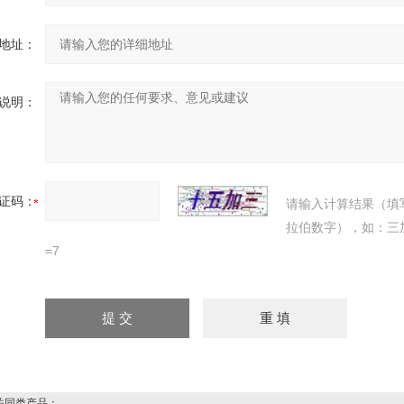
地址：
说明：
证码：
请输入计算结果（填
拉伯数字），如：三
=7
同类产品：