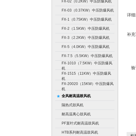
FX-02（0.2KW）中压防爆风机
FX-03（0.37KW）中压防爆风机
详细
FX-1（0.75KW）中压防爆风机
FX-2（1.5KW）中压防爆风机
补充
FX-3（2.2KW）中压防爆风机
FX-5（4.0KW）中压防爆风机
FX-7.5（5.5KW）中压防爆风机
FX-1010（7.5KW）中压防爆风
验
机
FX-1515（11KW）中压防爆风
机
FX-20020（15KW）中压防爆风
机
全风耐高温鼓风机
隔热式鼓风机
耐高温离心鼓风机
PF直叶式耐高温鼓风机
HTB系列耐高温鼓风机
相关