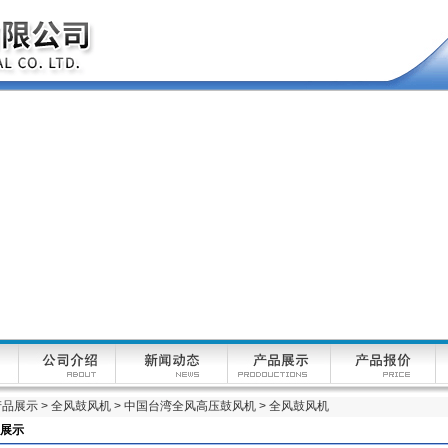
产品展示
>
全风鼓风机
>
中国台湾全风高压鼓风机
> 全风鼓风机
展示