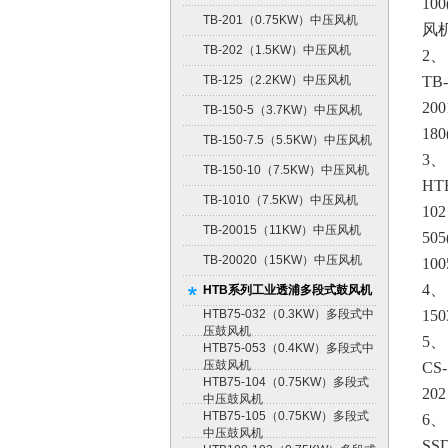
10
TB-201（0.75KW）中压风机
风
TB-202（1.5KW）中压风机
2、
TB-125（2.2KW）中压风机
TB-
200
TB-150-5（3.7KW）中压风机
18
TB-150-7.5（5.5KW）中压风机
3、
TB-150-10（7.5KW）中压风机
HT
TB-1010（7.5KW）中压风机
102
TB-20015（11KW）中压风机
505
TB-20020（15KW）中压风机
10
4、
HTB系列工业透浦多段式鼓风机
HTB75-032（0.3KW）多段式中
15
压鼓风机
5、
HTB75-053（0.4KW）多段式中
压鼓风机
CS-
HTB75-104（0.75KW）多段式
20
中压鼓风机
HTB75-105（0.75KW）多段式
6、
中压鼓风机
SSD