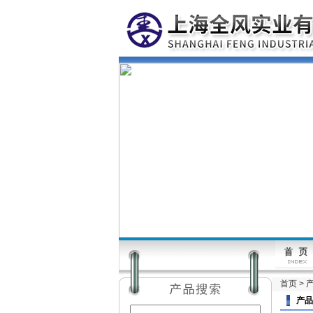
首页
>
产品