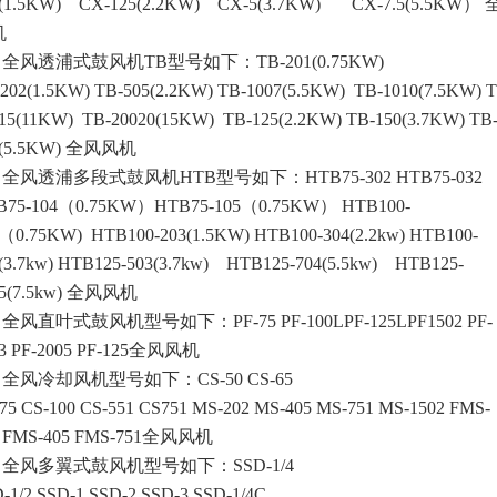
0(1.5KW) CX-125(2.2KW) CX-5(3.7KW) CX-7.5(5.5KW）
机
 全风透浦式鼓风机TB型号如下：TB-201(0.75KW)
202(1.5KW) TB-505(2.2KW) TB-1007(5.5KW) TB-1010(7.5KW) T
15(11KW) TB-20020(15KW) TB-125(2.2KW) TB-150(3.7KW) TB
0(5.5KW) 全风风机
 全风透浦多段式鼓风机HTB型号如下：HTB75-302 HTB75-032
B75-104（0.75KW）HTB75-105（0.75KW） HTB100-
（0.75KW) HTB100-203(1.5KW) HTB100-304(2.2kw) HTB100-
(3.7kw) HTB125-503(3.7kw) HTB125-704(5.5kw) HTB125-
05(7.5kw) 全风风机
 全风直叶式鼓风机型号如下：PF-75 PF-100LPF-125LPF1502 PF-
03 PF-2005 PF-125全风风机
 全风冷却风机型号如下：CS-50 CS-65
75 CS-100 CS-551 CS751 MS-202 MS-405 MS-751 MS-1502 FMS-
2 FMS-405 FMS-751全风风机
 全风多翼式鼓风机型号如下：SSD-1/4
-1/2 SSD-1 SSD-2 SSD-3 SSD-1/4C