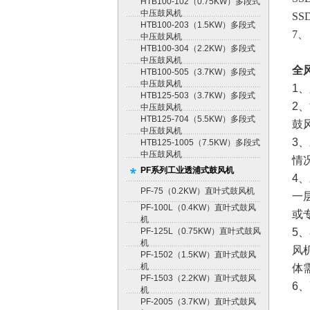
HTB100-102（0.75KW）多段式
中压鼓风机
SSD
HTB100-203（1.5KW）多段式
7、
中压鼓风机
HTB100-304（2.2KW）多段式
中压鼓风机
全
HTB100-505（3.7KW）多段式
中压鼓风机
1
HTB125-503（3.7KW）多段式
2
中压鼓风机
HTB125-704（5.5KW）多段式
鼓
中压鼓风机
3
HTB125-1005（7.5KW）多段式
中压鼓风机
情
PF系列工业透浦式鼓风机
4
PF-75（0.2KW）直叶式鼓风机
一
PF-100L（0.4KW）直叶式鼓风
或
机
PF-125L（0.75KW）直叶式鼓风
5
机
风
PF-1502（1.5KW）直叶式鼓风
机
体
PF-1503（2.2KW）直叶式鼓风
6
机
PF-2005（3.7KW）直叶式鼓风