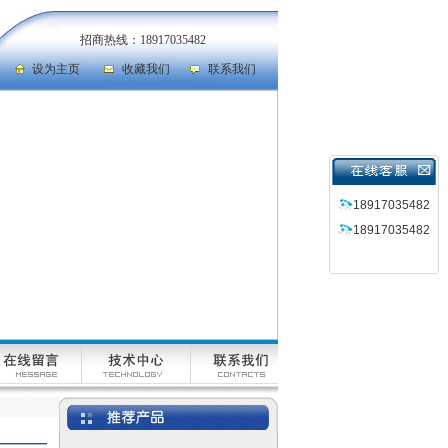
招商热线：18917035482
设为主页
收藏我们
联系我们
18917035482
18917035482
特殊防爆旋涡气泵生产厂
家