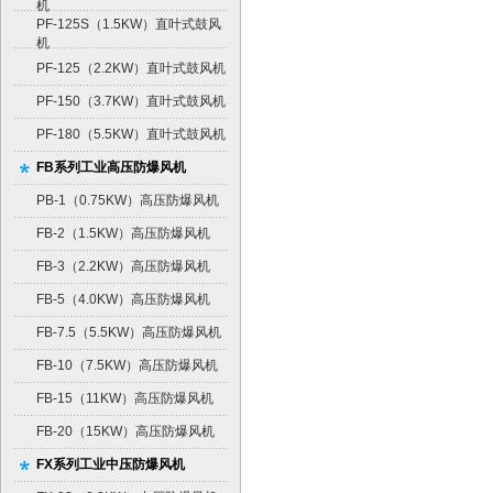
机
PF-125S（1.5KW）直叶式鼓风
机
PF-125（2.2KW）直叶式鼓风机
PF-150（3.7KW）直叶式鼓风机
PF-180（5.5KW）直叶式鼓风机
FB系列工业高压防爆风机
PB-1（0.75KW）高压防爆风机
FB-2（1.5KW）高压防爆风机
FB-3（2.2KW）高压防爆风机
FB-5（4.0KW）高压防爆风机
FB-7.5（5.5KW）高压防爆风机
FB-10（7.5KW）高压防爆风机
FB-15（11KW）高压防爆风机
FB-20（15KW）高压防爆风机
FX系列工业中压防爆风机