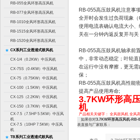
RB-055全风环形高压风机
RB-055高压鼓风机注意
RB-077全风环形高压风机
全开时会发生过负荷现象（C
RB-1010全风环形高压风机
使用电流表确认电流大小、
RB-1515全风环形高压风机
关在一分钟内返反复开与关
RB-1520全风环形高压风机
CX系列工业透浦式鼓风机
RB-055高压鼓风机轴承
中，非常动态稳定；叶轮直
CX-1/4（0.2KW）中压风机
在运行中没有摩擦，更无需
CX-75S（0.4KW）中压风机
保；
CX-75（0.75KW）中压风机
RB-055高压鼓风机高性
CX-100（1.5KW）中压风机
提高产品使用寿命;
3.7KW环形高压
CX-125（2.2KW）中压风机
机
CX-150（3.7KW）中压风机
CX-7.5（7.5HP 5.5KW）中压风
产品相关关键字：
全风鼓风机
全风
机
如果你对
3.7KW环形高压风机-RB-
CX-7.5（10HP 7.5KW）中压风
表直接与厂家联系：
机
TB系列工业透浦式鼓风机