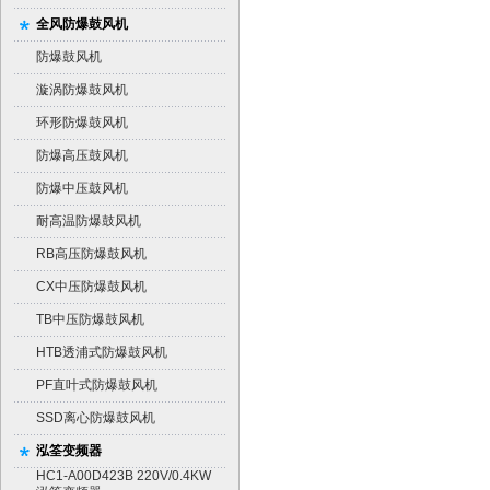
全风防爆鼓风机
防爆鼓风机
漩涡防爆鼓风机
环形防爆鼓风机
防爆高压鼓风机
防爆中压鼓风机
耐高温防爆鼓风机
RB高压防爆鼓风机
CX中压防爆鼓风机
TB中压防爆鼓风机
HTB透浦式防爆鼓风机
PF直叶式防爆鼓风机
SSD离心防爆鼓风机
泓筌变频器
HC1-A00D423B 220V/0.4KW