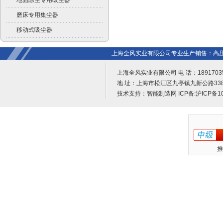
地面除尘专用吸尘器
磨床专用集尘器
移动式吸尘器
上海全风实业有限公司专业生产销售：高压
上海全风实业有限公司 电 话：18917035482
地 址：上海市松江区九亭镇九新公路338号
技术支持：
智能制造网
ICP备:
沪ICP备10
推