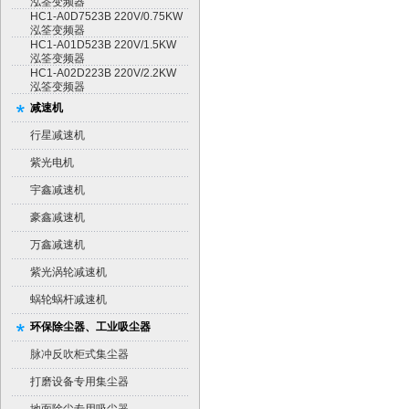
泓筌变频器
HC1-A0D7523B 220V/0.75KW
泓筌变频器
HC1-A01D523B 220V/1.5KW
泓筌变频器
HC1-A02D223B 220V/2.2KW
泓筌变频器
减速机
行星减速机
紫光电机
宇鑫减速机
豪鑫减速机
万鑫减速机
紫光涡轮减速机
蜗轮蜗杆减速机
环保除尘器、工业吸尘器
脉冲反吹柜式集尘器
打磨设备专用集尘器