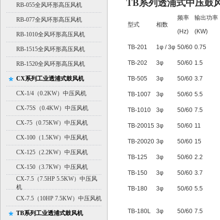
TB系列透浦式中压鼓
RB-055全风环形高压风机
频率
输出功率
RB-077全风环形高压风机
型式
相数
(Hz)
(KW)
RB-1010全风环形高压风机
TB-201
1φ / 3φ
50/60
0.75
RB-1515全风环形高压风机
TB-202
3φ
50/60
1.5
RB-1520全风环形高压风机
CX系列工业透浦式鼓风机
TB-505
3φ
50/60
3.7
CX-1/4（0.2KW）中压风机
TB-1007
3φ
50/60
5.5
CX-75S（0.4KW）中压风机
TB-1010
3φ
50/60
7.5
CX-75（0.75KW）中压风机
TB-20015
3φ
50/60
11
CX-100（1.5KW）中压风机
TB-20020
3φ
50/60
15
CX-125（2.2KW）中压风机
TB-125
3φ
50/60
2.2
CX-150（3.7KW）中压风机
TB-150
3φ
50/60
3.7
CX-7.5（7.5HP 5.5KW）中压风
机
TB-180
3φ
50/60
5.5
CX-7.5（10HP 7.5KW）中压风机
TB-180L
3φ
50/60
7.5
TB系列工业透浦式鼓风机