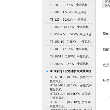
如果
TB-201（0.75KW）中压风机
厂家
TB-202（1.5KW）中压风机
TB-125（2.2KW）中压风机
TB-150-5（3.7KW）中压风机
您的
TB-150-7.5（5.5KW）中压风机
TB-150-10（7.5KW）中压风机
TB-1010（7.5KW）中压风机
您的
TB-20015（11KW）中压风机
TB-20020（15KW）中压风机
联系
HTB系列工业透浦多段式鼓风机
HTB75-032（0.3KW）多段式中
常用
压鼓风机
HTB75-053（0.4KW）多段式中
压鼓风机
HTB75-104（0.75KW）多段式
中压鼓风机
HTB75-105（0.75KW）多段式
中压鼓风机