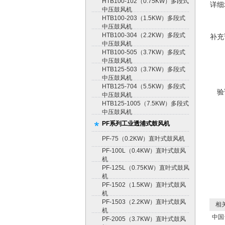
HTB100-102（0.75KW）多段式
详细
中压鼓风机
HTB100-203（1.5KW）多段式
中压鼓风机
HTB100-304（2.2KW）多段式
补充
中压鼓风机
HTB100-505（3.7KW）多段式
中压鼓风机
HTB125-503（3.7KW）多段式
中压鼓风机
HTB125-704（5.5KW）多段式
验
中压鼓风机
HTB125-1005（7.5KW）多段式
中压鼓风机
PF系列工业透浦式鼓风机
PF-75（0.2KW）直叶式鼓风机
PF-100L（0.4KW）直叶式鼓风
机
PF-125L（0.75KW）直叶式鼓风
机
PF-1502（1.5KW）直叶式鼓风
机
PF-1503（2.2KW）直叶式鼓风
相关
机
中国
PF-2005（3.7KW）直叶式鼓风