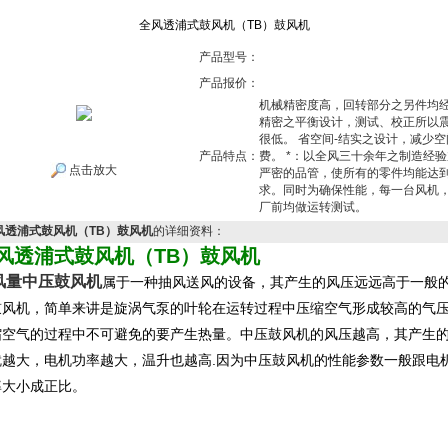
全风透浦式鼓风机（TB）鼓风机
产品型号：
产品报价：
机械精密度高，回转部分之另件均
精密之平衡设计，测试、校正所以
很低。 省空间-结实之设计，减少空
产品特点：
费。 *：以全风三十余年之制造经
点击放大
严密的品管，使所有的零件均能达到
求。同时为确保性能，每一台风机
厂前均做运转测试。
风透浦式鼓风机（TB）鼓风机
的详细资料：
风透浦式鼓风机（TB）鼓风机
风量中压鼓风机
属于一种抽风送风的设备，其产生的风压远远高于一般
鼓风机，简单来讲是旋涡气泵的叶轮在运转过程中压缩空气形成较高的气压
缩空气的过程中不可避免的要产生热量。中压鼓风机的风压越高，其产生
就越大，电机功率越大，温升也越高.因为中压鼓风机的性能参数一般跟电
率大小成正比。