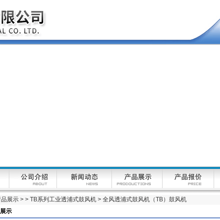
产品展示
> >
TB系列工业透浦式鼓风机
> 全风透浦式鼓风机（TB）鼓风机
展示