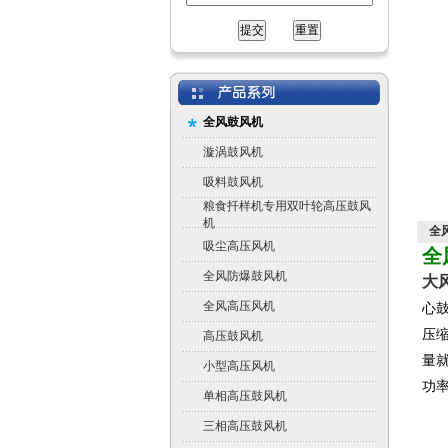
全风鼓风机
漩涡鼓风机
吸料鼓风机
粮食扦样机专用双叶轮高压鼓风
机
全
吸尘高压风机
全
全风防爆鼓风机
大
全风高压风机
心
压
高压鼓风机
量
小型高压风机
功
单相高压鼓风机
三相高压鼓风机