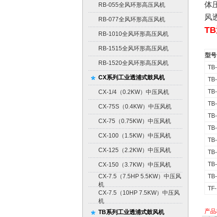
体
RB-055全风环形高压风机
风
RB-077全风环形高压风机
TB
RB-1010全风环形高压风机
RB-1515全风环形高压风机
型号
RB-1520全风环形高压风机
TB-
CX系列工业透浦式鼓风机
TB-
TB-
CX-1/4（0.2KW）中压风机
TB-
CX-75S（0.4KW）中压风机
TB-
CX-75（0.75KW）中压风机
TB-
CX-100（1.5KW）中压风机
TB-
CX-125（2.2KW）中压风机
TB-
TB-
CX-150（3.7KW）中压风机
CX-7.5（7.5HP 5.5KW）中压风
TB-
机
TF-
CX-7.5（10HP 7.5KW）中压风
机
产品
TB系列工业透浦式鼓风机