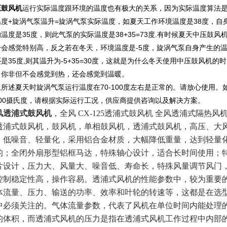
压鼓风机
运行实际温度跟环境的温度也有极大的关系，因为实际温度算法
温度+旋涡气泵温升=旋涡气泵实际温度，如夏天工作环境温度是38度，自
温度是35度，则此气泵的实际温度是38+35=73度.有时候夏天中压鼓风
升会感觉特别高，反之若在冬天，环境温度是-5度，旋涡气泵自身产生的
是35度,则其温升为-5+35=30度，这就是为什么冬天使用中压鼓风机的时
，你非但不会感觉到热，还会感觉到温暖。
所述夏天时旋涡气泵运行温度在70-100度左右是正常的。请放心使用。
100摄氏度，请根据实际运行工况，供应商提供咨询以及解决方案。
风透浦式鼓风机
，全风
CX-125透浦式鼓风机 全风透浦式隔热风机
透浦式鼓风机，鼓风机，单相鼓风机，透浦式鼓风机，高压、大
、低噪音、轻量化，采用铝合金材质，大幅降低重量，达到轻量
的；全闭外扇形型铝框马达，特殊轴心设计，适合长时间使用；
片设计，压力大、风量大、噪音低、寿命长，特殊风量调节风门
控制稳定性高，操作容易。透浦式风机的性能参数中，较为重要
体流量、压力、输送的功率、效率和叶轮的转速等，这都是在选
中必须关注的。气体流量参数，代表了风机在单位时间内能处理
的体积，而透浦式风机的压力是指在透浦式风机工作过程中内部