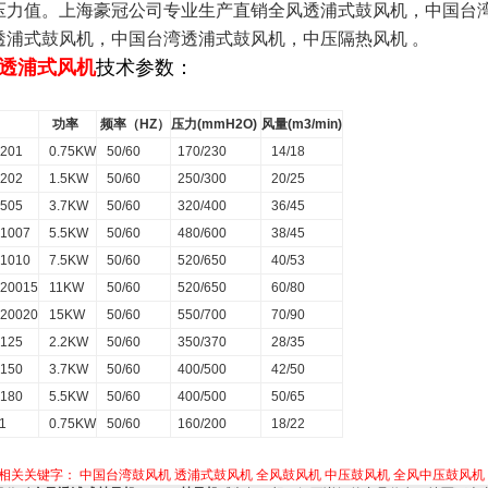
压力值。上海豪冠公司专业生产直销全风透浦式鼓风机，中国台
透浦式鼓风机，中国台湾透浦式鼓风机，中压隔热风机 。
透浦式风机
技术参数：
功率
频率（
HZ
）
压力
(mmH2O)
风量
(m3/min)
201
0.75KW
50/60
170/230
14/18
202
1.5KW
50/60
250/300
20/25
505
3.7KW
50/60
320/400
36/45
1007
5.5KW
50/60
480/600
38/45
1010
7.5KW
50/60
520/650
40/53
20015
11KW
50/60
520/650
60/80
20020
15KW
50/60
550/700
70/90
125
2.2KW
50/60
350/370
28/35
150
3.7KW
50/60
400/500
42/50
180
5.5KW
50/60
400/500
50/65
1
0.75KW
50/60
160/200
18/22
相关关键字：
中国台湾鼓风机
透浦式鼓风机
全风鼓风机
中压鼓风机
全风中压鼓风机