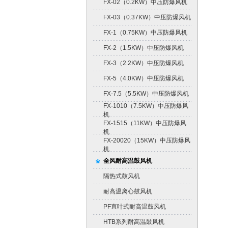
FX-02（0.2KW）中压防爆风机
FX-03（0.37KW）中压防爆风机
FX-1（0.75KW）中压防爆风机
FX-2（1.5KW）中压防爆风机
FX-3（2.2KW）中压防爆风机
FX-5（4.0KW）中压防爆风机
FX-7.5（5.5KW）中压防爆风机
FX-1010（7.5KW）中压防爆风
机
FX-1515（11KW）中压防爆风
机
FX-20020（15KW）中压防爆风
机
全风耐高温鼓风机
隔热式鼓风机
耐高温离心鼓风机
PF直叶式耐高温鼓风机
HTB系列耐高温鼓风机