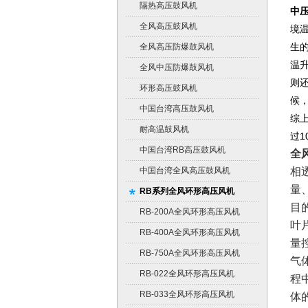
隔热高压鼓风机
中
全风高压鼓风机
境
生的
全风高压防爆鼓风机
温
全风中压防爆鼓风机
则还
环形高压鼓风机
候
中国台湾高压鼓风机
综上
耐高温鼓风机
过
中国台湾RB高压鼓风机
全
中国台湾全风高压鼓风机
相
量
RB系列全风环形高压风机
目
RB-200A全风环形高压风机
叶
RB-400A全风环形高压风机
量
RB-750A全风环形高压风机
气
RB-022全风环形高压风机
程
RB-033全风环形高压风机
体