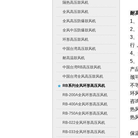
隔热高压鼓风机
全风高压鼓风机
耐
1
全风高压防爆鼓风机
2
全风中压防爆鼓风机
3
环形高压鼓风机
行
中国台湾高压鼓风机
4
耐高温鼓风机
5
中国台湾RB高压鼓风机
产
中国台湾全风高压鼓风机
颈可
不
RB系列全风环形高压风机
环
RB-200A全风环形高压风机
咨
RB-400A全风环形高压风机
热
RB-750A全风环形高压风机
热
RB-022全风环形高压风机
RB-033全风环形高压风机
保