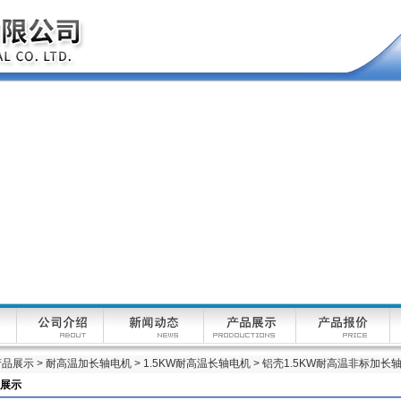
产品展示
>
耐高温加长轴电机
>
1.5KW耐高温长轴电机
> 铝壳1.5KW耐高温非标加长
展示