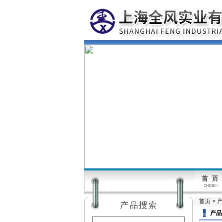
首页
>
产品