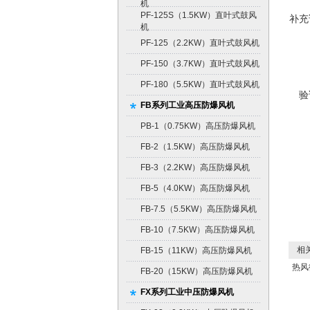
机
PF-125S（1.5KW）直叶式鼓风
补充
机
PF-125（2.2KW）直叶式鼓风机
PF-150（3.7KW）直叶式鼓风机
PF-180（5.5KW）直叶式鼓风机
验
FB系列工业高压防爆风机
PB-1（0.75KW）高压防爆风机
FB-2（1.5KW）高压防爆风机
FB-3（2.2KW）高压防爆风机
FB-5（4.0KW）高压防爆风机
FB-7.5（5.5KW）高压防爆风机
FB-10（7.5KW）高压防爆风机
相关
FB-15（11KW）高压防爆风机
热风
FB-20（15KW）高压防爆风机
FX系列工业中压防爆风机