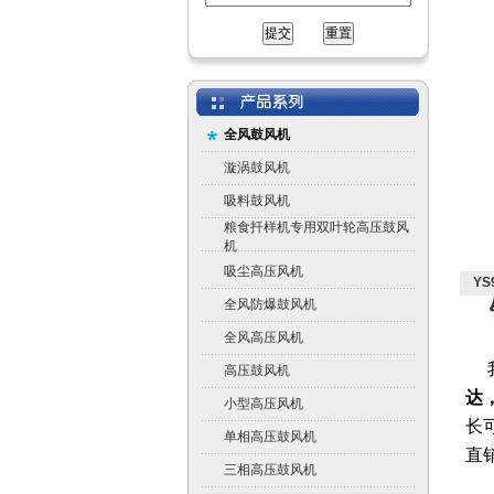
全风鼓风机
漩涡鼓风机
吸料鼓风机
粮食扦样机专用双叶轮高压鼓风
机
吸尘高压风机
Y
全风防爆鼓风机
全风高压风机
我
高压鼓风机
达
小型高压风机
长
单相高压鼓风机
直
三相高压鼓风机