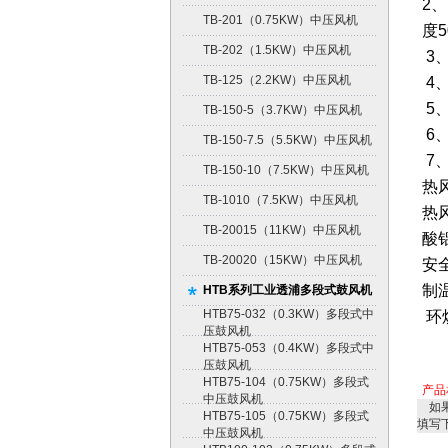
2、
TB-201（0.75KW）中压风机
度5
TB-202（1.5KW）中压风机
3
TB-125（2.2KW）中压风机
4、
5、
TB-150-5（3.7KW）中压风机
6
TB-150-7.5（5.5KW）中压风机
7
TB-150-10（7.5KW）中压风机
热
TB-1010（7.5KW）中压风机
热
TB-20015（11KW）中压风机
酸
TB-20020（15KW）中压风机
安
制
HTB系列工业透浦多段式鼓风机
HTB75-032（0.3KW）多段式中
环烘
压鼓风机
HTB75-053（0.4KW）多段式中
压鼓风机
HTB75-104（0.75KW）多段式
产品
中压鼓风机
如果
HTB75-105（0.75KW）多段式
填写
中压鼓风机