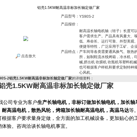
铝壳1.5KW耐高温非标加长轴定做厂家
产品型号：
YS90S-2
产品报价：
耐高温长轴电机轴（转子）长度可
客户需求生产。产品具有风量大、
低、寿命长、运行可靠、外型美观
便捷等特性，广泛应用于工矿、企
产品特点：
产车间等各类需要通风换气、散热
点击放大
所，如制鞋流水线烤箱，冷水机，
械,挤出机 吹膜机 吹瓶机等塑料机
也可根据客户样机和要求定制特种
心风机。
S90S-2铝壳1.5KW耐高温非标加长轴定做厂家
的详细资料：
铝壳1.5KW耐高温非标加长轴定做厂家
公司专业为客户
生产长轴电机，非标订做加长轴电机，加长轴
，耐高温电机，散热风轮，烤箱加长轴耐高温电机，高温马达
等
可根据客户要求量身定做，全方面的加工机械设备，更加贴心的
销体验。咨询洽谈长轴电机事宜。