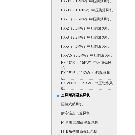
FX-02（0.2KW）中压防爆风机
FX-03（0.37KW）中压防爆风机
FX-1（0.75KW）中压防爆风机
FX-2（1.5KW）中压防爆风机
FX-3（2.2KW）中压防爆风机
FX-5（4.0KW）中压防爆风机
FX-7.5（5.5KW）中压防爆风机
FX-1010（7.5KW）中压防爆风
机
FX-1515（11KW）中压防爆风
机
FX-20020（15KW）中压防爆风
机
全风耐高温鼓风机
隔热式鼓风机
耐高温离心鼓风机
PF直叶式耐高温鼓风机
HTB系列耐高温鼓风机