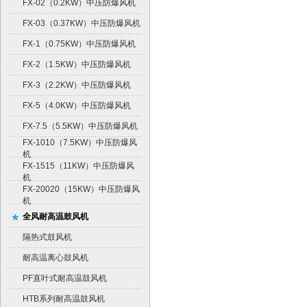
FX-02（0.2KW）中压防爆风机
FX-03（0.37KW）中压防爆风机
FX-1（0.75KW）中压防爆风机
FX-2（1.5KW）中压防爆风机
FX-3（2.2KW）中压防爆风机
FX-5（4.0KW）中压防爆风机
FX-7.5（5.5KW）中压防爆风机
FX-1010（7.5KW）中压防爆风
机
FX-1515（11KW）中压防爆风
机
FX-20020（15KW）中压防爆风
机
全风耐高温鼓风机
隔热式鼓风机
耐高温离心鼓风机
PF直叶式耐高温鼓风机
HTB系列耐高温鼓风机