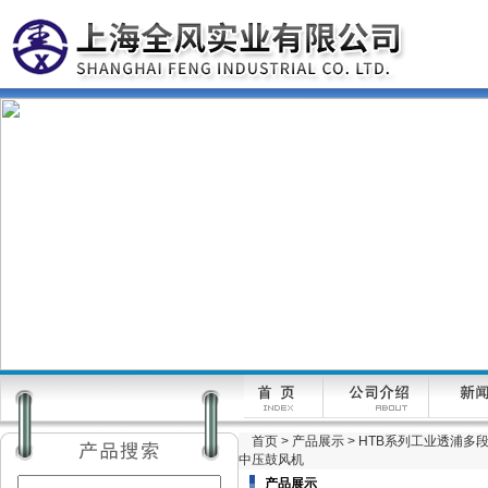
首页
>
产品展示
>
HTB系列工业透浦多
中压鼓风机
产品展示