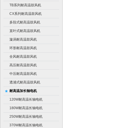
TB系列耐高温鼓风机
CX系列耐高温鼓风机
多段式耐高温鼓风机
直叶式耐高温鼓风机
漩涡耐高温鼓风机
环形耐高温鼓风机
全风耐高温鼓风机
高压耐高温鼓风机
中压耐高温鼓风机
透浦式耐高温鼓风机
耐高温加长轴电机
120W耐高温长轴电机
180W耐高温长轴电机
250W耐高温长轴电机
370W耐高温长轴电机