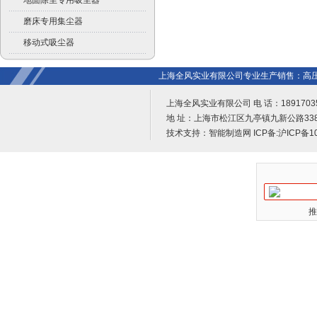
地面除尘专用吸尘器
磨床专用集尘器
移动式吸尘器
上海全风实业有限公司专业生产销售：高压
上海全风实业有限公司 电 话：18917035482
地 址：上海市松江区九亭镇九新公路338号
技术支持：
智能制造网
ICP备:
沪ICP备10
推