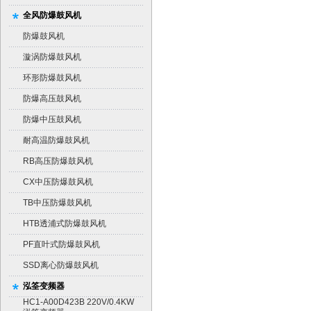
全风防爆鼓风机
防爆鼓风机
漩涡防爆鼓风机
环形防爆鼓风机
防爆高压鼓风机
防爆中压鼓风机
耐高温防爆鼓风机
RB高压防爆鼓风机
CX中压防爆鼓风机
TB中压防爆鼓风机
HTB透浦式防爆鼓风机
PF直叶式防爆鼓风机
SSD离心防爆鼓风机
泓筌变频器
HC1-A00D423B 220V/0.4KW