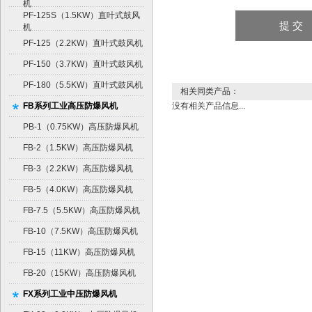
机
PF-125S（1.5KW）直叶式鼓风
机
PF-125（2.2KW）直叶式鼓风机
PF-150（3.7KW）直叶式鼓风机
PF-180（5.5KW）直叶式鼓风机
相关同类产品：
FB系列工业高压防爆风机
没有相关产品信息...
PB-1（0.75KW）高压防爆风机
FB-2（1.5KW）高压防爆风机
FB-3（2.2KW）高压防爆风机
FB-5（4.0KW）高压防爆风机
FB-7.5（5.5KW）高压防爆风机
FB-10（7.5KW）高压防爆风机
FB-15（11KW）高压防爆风机
FB-20（15KW）高压防爆风机
FX系列工业中压防爆风机