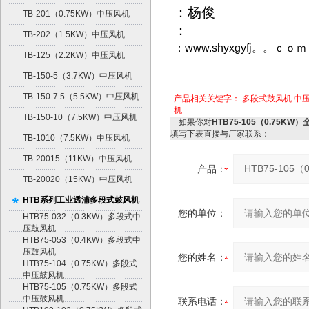
：杨俊
TB-201（0.75KW）中压风机
：
TB-202（1.5KW）中压风机
：www.shyxgyfj。。ｃｏｍ
TB-125（2.2KW）中压风机
TB-150-5（3.7KW）中压风机
TB-150-7.5（5.5KW）中压风机
产品相关关键字：
多段式鼓风机
中
机
TB-150-10（7.5KW）中压风机
如果你对
HTB75-105（0.75K
填写下表直接与厂家联系：
TB-1010（7.5KW）中压风机
TB-20015（11KW）中压风机
产品：
TB-20020（15KW）中压风机
HTB系列工业透浦多段式鼓风机
您的单位：
HTB75-032（0.3KW）多段式中
压鼓风机
HTB75-053（0.4KW）多段式中
压鼓风机
您的姓名：
HTB75-104（0.75KW）多段式
中压鼓风机
HTB75-105（0.75KW）多段式
中压鼓风机
联系电话：