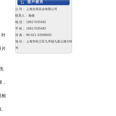
直流耐高温风机
公 司： 上海全风实业有限公司
联系人： 杨俊
电 话： 18917035482
手 机： 18917035482
。叶
传 真： 86-021-33588692
地 址： 上海市松江区九亭镇九新公路338
透浦式耐高温中压鼓风机
号
叶片
无
特殊防爆旋涡气泵生产厂
源，
家
照相
洁、