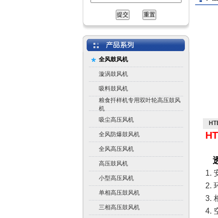
全风鼓风机
漩涡鼓风机
吸料鼓风机
粮食扦样机专用双叶轮高压鼓风
机
吸尘高压风机
HT
H
全风防爆鼓风机
全风高压风机
透
高压鼓风机
1
小型高压风机
2.
单相高压鼓风机
3.
三相高压鼓风机
4