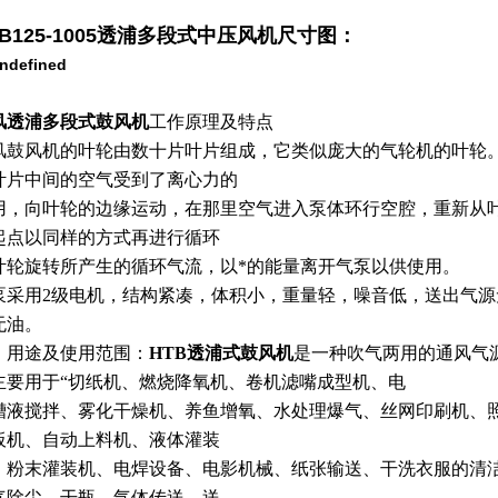
B125-1005
透浦多段式中压风机
尺寸图：
风透浦多段式鼓风机
工作原理及特点
风鼓风机的叶轮由数十片叶片组成，它类似庞大的气轮机的叶轮
叶片中间的空气受到了离心力的
用，向叶轮的边缘运动，在那里空气进入泵体环行空腔，重新从
起点以同样的方式再进行循环
叶轮旋转所产生的循环气流，以*的能量离开气泵以供使用。
泵采用2级电机，结构紧凑，体积小，重量轻，噪音低，送出气源
无油。
，用途及使用范围：
HTB透浦式鼓风机
是一种吹气两用的通风气
主要用于“切纸机、燃烧降氧机、卷机滤嘴成型机、电
槽液搅拌、雾化干燥机、养鱼增氧、水处理爆气、丝网印刷机、
板机、自动上料机、液体灌装
、粉末灌装机、电焊设备、电影机械、纸张输送、干洗衣服的清
气除尘、干瓶、气体传送、送