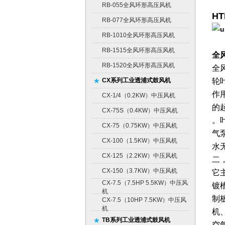
RB-055全风环形高压风机
HT
RB-077全风环形高压风机
RB-1010全风环形高压风机
RB-1515全风环形高压风机
全
RB-1520全风环形高压风机
全
CX系列工业透浦式鼓风机
轮
作
CX-1/4（0.2KW）中压风机
的
CX-75S（0.4KW）中压风机
。
CX-75（0.75KW）中压风机
气
CX-100（1.5KW）中压风机
水
CX-125（2.2KW）中压风机
二
CX-150（3.7KW）中压风机
它
CX-7.5（7.5HP 5.5KW）中压风
镀
机
制
CX-7.5（10HP 7.5KW）中压风
机
机
TB系列工业透浦式鼓风机
空