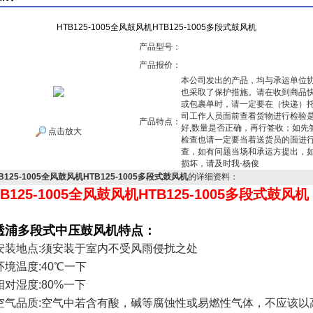
HTB125-1005全风鼓风机HTB125-1005多段式鼓风机
产品型号：
产品报价：
本公司发出的产品，均与承运单位
也采取了保护措施。请在收到商品
或包裹单时，请一定要在（快递）
司工作人员面前查看货物进行检验
产品特点：
好,数量是否正确，再行签收；如先
点击放大
检查也请一定要当着送货员的面进
查，如有问题当场和承运方提出，
损坏，请及时我-杨俊
B125-1005全风鼓风机HTB125-1005多段式鼓风机
的详细资料：
TB125-1005全风鼓风机HTB125-1005多段式鼓风机
浦多段式中压鼓风机特点：
. 安装地点:须安装于室内不受风雨侵扰之处
 环境温度:40℃一下
 相对湿度:80%一下
. 空气品质:空气中若含有酸，碱等腐蚀性或易燃性气体，不应该以