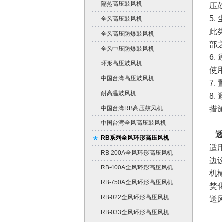
隔热高压鼓风机
压
5
全风高压鼓风机
此
全风高压防爆鼓风机
部
全风中压防爆鼓风机
6
环形高压鼓风机
使
中国台湾高压鼓风机
7
耐高温鼓风机
8
中国台湾RB高压鼓风机
措
中国台湾全风高压鼓风机
透
RB系列全风环形高压风机
适
RB-200A全风环形高压风机
边
RB-400A全风环形高压风机
机
RB-750A全风环形高压风机
焚
RB-022全风环形高压风机
送
RB-033全风环形高压风机