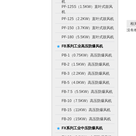
机
PF-125S（1.5KW）直叶式鼓风
机
PF-125（2.2KW）直叶式鼓风机
相关
PF-150（3.7KW）直叶式鼓风机
没有相
PF-180（5.5KW）直叶式鼓风机
FB系列工业高压防爆风机
PB-1（0.75KW）高压防爆风机
FB-2（1.5KW）高压防爆风机
FB-3（2.2KW）高压防爆风机
FB-5（4.0KW）高压防爆风机
FB-7.5（5.5KW）高压防爆风机
FB-10（7.5KW）高压防爆风机
FB-15（11KW）高压防爆风机
FB-20（15KW）高压防爆风机
FX系列工业中压防爆风机