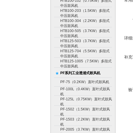
常用
HTB100-102（0.75KW）多段式
中压鼓风机
HTB100-203（1.5KW）多段式
中压鼓风机
HTB100-304（2.2KW）多段式
中压鼓风机
HTB100-505（3.7KW）多段式
中压鼓风机
详细
HTB125-503（3.7KW）多段式
中压鼓风机
HTB125-704（5.5KW）多段式
中压鼓风机
补充
HTB125-1005（7.5KW）多段式
中压鼓风机
PF系列工业透浦式鼓风机
PF-75（0.2KW）直叶式鼓风机
PF-100L（0.4KW）直叶式鼓风
验
机
PF-125L（0.75KW）直叶式鼓风
机
PF-1502（1.5KW）直叶式鼓风
机
PF-1503（2.2KW）直叶式鼓风
机
PF-2005（3.7KW）直叶式鼓风