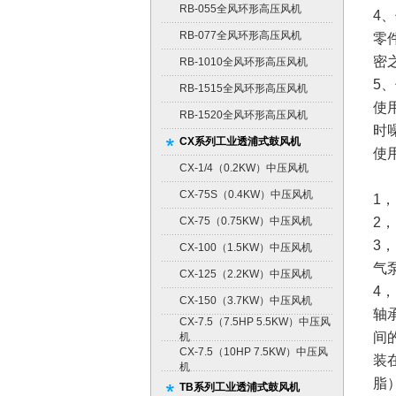
RB-055全风环形高压风机
4
RB-077全风环形高压风机
零
密
RB-1010全风环形高压风机
5
RB-1515全风环形高压风机
使
RB-1520全风环形高压风机
时
CX系列工业透浦式鼓风机
使
CX-1/4（0.2KW）中压风机
CX-75S（0.4KW）中压风机
1
CX-75（0.75KW）中压风机
2
3
CX-100（1.5KW）中压风机
气
CX-125（2.2KW）中压风机
4
CX-150（3.7KW）中压风机
轴
CX-7.5（7.5HP 5.5KW）中压风
间
机
CX-7.5（10HP 7.5KW）中压风
装
机
脂
TB系列工业透浦式鼓风机