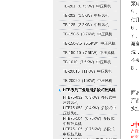
泵
TB-201（0.75KW）中压风机
5
TB-202（1.5KW）中压风机
使
TB-125（2.2KW）中压风机
6
TB-150-5（3.7KW）中压风机
7
TB-150-7.5（5.5KW）中压风机
泵
洗
TB-150-10（7.5KW）中压风机
不
TB-1010（7.5KW）中压风机
8
TB-20015（11KW）中压风机
TB-20020（15KW）中压风机
HTB系列工业透浦多段式鼓风机
面
HTB75-032（0.3KW）多段式中
产
压鼓风机
HTB75-053（0.4KW）多段式中
实
压鼓风机
HTB75-104（0.75KW）多段式
-
中压鼓风机
HTB75-105（0.75KW）多段式
产品
中压鼓风机
耐高