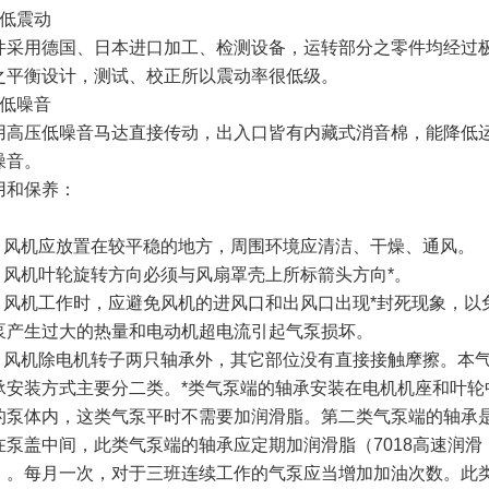
、低震动
件采用德国、日本进口加工、检测设备，运转部分之零件均经过
之平衡设计，测试、校正所以震动率很低级。
、低噪音
用高压低噪音马达直接传动，出入口皆有内藏式消音棉，能降低
噪音。
用和保养：
， 风机应放置在较平稳的地方，周围环境应清洁、干燥、通风。
， 风机叶轮旋转方向必须与风扇罩壳上所标箭头方向*。
， 风机工作时，应避免风机的进风口和出风口出现*封死现象，以
泵产生过大的热量和电动机超电流引起气泵损坏。
， 风机除电机转子两只轴承外，其它部位没有直接接触摩擦。本
承安装方式主要分二类。*类气泵端的轴承安装在电机机座和叶轮
的泵体内，这类气泵平时不需要加润滑脂。第二类气泵端的轴承
在泵盖中间，此类气泵端的轴承应定期加润滑脂（7018高速润滑
）。每月一次，对于三班连续工作的气泵应当增加加油次数。此