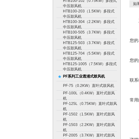
HTB100-102（0.75KW）多段式
如果
中压鼓风机
HTB100-203（1.5KW）多段式
中压鼓风机
HTB100-304（2.2KW）多段式
中压鼓风机
HTB100-505（3.7KW）多段式
中压鼓风机
您的
HTB125-503（3.7KW）多段式
中压鼓风机
HTB125-704（5.5KW）多段式
中压鼓风机
您的
HTB125-1005（7.5KW）多段式
中压鼓风机
PF系列工业透浦式鼓风机
联系
PF-75（0.2KW）直叶式鼓风机
PF-100L（0.4KW）直叶式鼓风
机
常用
PF-125L（0.75KW）直叶式鼓风
机
PF-1502（1.5KW）直叶式鼓风
机
PF-1503（2.2KW）直叶式鼓风
机
PF-2005（3.7KW）直叶式鼓风