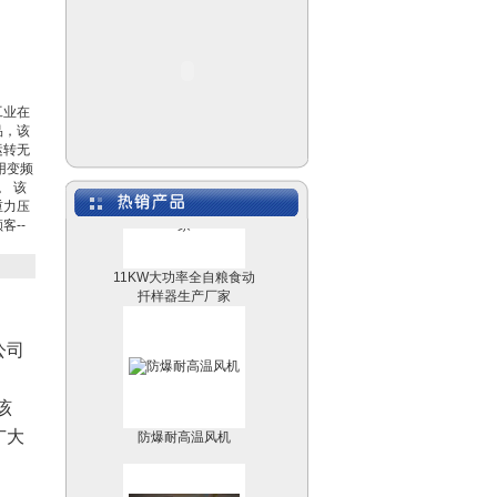
变频防爆耐高温鼓风机
工业在
品，该
运转无
用变频
。 该
重力压
客--
11KW大功率全自粮食动
扦样器生产厂家
公司
。
防爆耐高温风机
该
广大