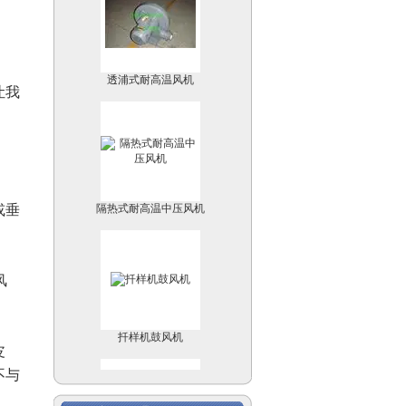
透浦式耐高温风机
让我
隔热式耐高温中压风机
或垂
风
扦样机鼓风机
皮
不与